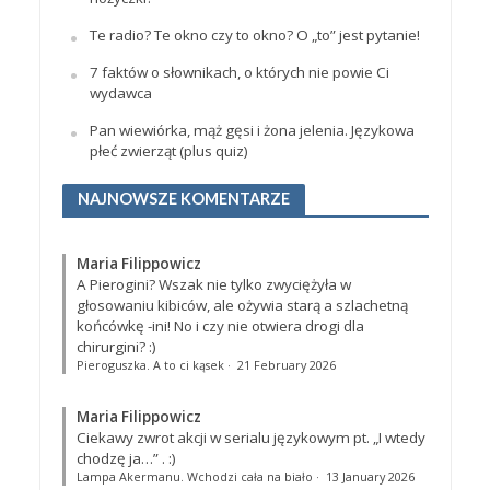
Te radio? Te okno czy to okno? O „to” jest pytanie!
7 faktów o słownikach, o których nie powie Ci
wydawca
Pan wiewiórka, mąż gęsi i żona jelenia. Językowa
płeć zwierząt (plus quiz)
NAJNOWSZE KOMENTARZE
Maria Filippowicz
A Pierogini? Wszak nie tylko zwyciężyła w
głosowaniu kibiców, ale ożywia starą a szlachetną
końcówkę -ini! No i czy nie otwiera drogi dla
chirurgini? :)
Pieroguszka. A to ci kąsek
·
21 February 2026
Maria Filippowicz
Ciekawy zwrot akcji w serialu językowym pt. „I wtedy
chodzę ja…”
. :)
Lampa Akermanu. Wchodzi cała na biało
·
13 January 2026