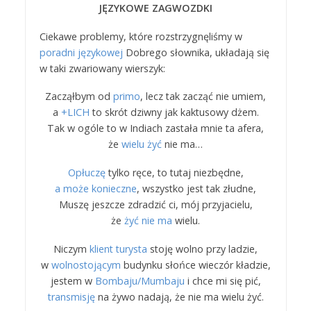
JĘZYKOWE ZAGWOZDKI
Ciekawe problemy, które rozstrzygnęliśmy w
poradni językowej
Dobrego słownika, układają się
w taki zwariowany wierszyk:
Zacząłbym od
primo
, lecz tak zacząć nie umiem,
a
+LICH
to skrót dziwny jak kaktusowy dżem.
Tak w ogóle to w Indiach zastała mnie ta afera,
że
wielu żyć
nie ma…
Opłuczę
tylko ręce, to tutaj niezbędne,
a może konieczne
, wszystko jest tak złudne,
Muszę jeszcze zdradzić ci, mój przyjacielu,
że
żyć nie ma
wielu.
Niczym
klient turysta
stoję wolno przy ladzie,
w
wolnostojącym
budynku słońce wieczór kładzie,
jestem w
Bombaju/Mumbaju
i chce mi się pić,
transmisję
na żywo nadają, że nie ma wielu żyć.