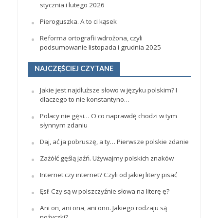
stycznia i lutego 2026
Pieroguszka. A to ci kąsek
Reforma ortografii wdrożona, czyli
podsumowanie listopada i grudnia 2025
NAJCZĘŚCIEJ CZYTANE
Jakie jest najdłuższe słowo w języku polskim? I
dlaczego to nie konstantyno…
Polacy nie gęsi… O co naprawdę chodzi w tym
słynnym zdaniu
Daj, ać ja pobruszę, a ty… Pierwsze polskie zdanie
Zażółć gęślą jaźń. Używajmy polskich znaków
Internet czy internet? Czyli od jakiej litery pisać
Ęsi! Czy są w polszczyźnie słowa na literę ę?
Ani on, ani ona, ani ono. Jakiego rodzaju są
nożyczki?