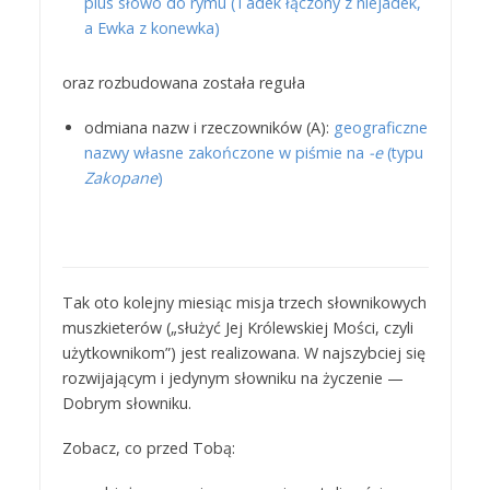
plus słowo do rymu (Tadek łączony z niejadek,
a Ewka z konewka)
oraz rozbudowana została reguła
odmiana nazw i rzeczowników (A):
geograficzne
nazwy własne zakończone w piśmie na
-e
(typu
Zakopane
)
Tak oto kolejny miesiąc misja trzech słownikowych
muszkieterów („służyć Jej Królewskiej Mości, czyli
użytkownikom”) jest realizowana. W najszybciej się
rozwijającym i jedynym słowniku na życzenie —
Dobrym słowniku.
Zobacz, co przed Tobą: