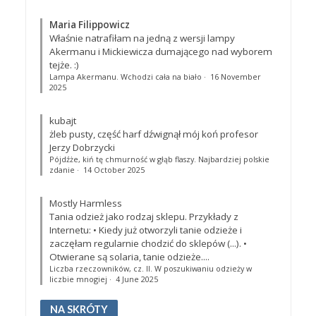
Maria Filippowicz
Właśnie natrafiłam na jedną z wersji lampy
Akermanu i Mickiewicza dumającego nad wyborem
tejże. :)
Lampa Akermanu. Wchodzi cała na biało
·
16 November
2025
kubajt
żleb pusty, część harf dźwignął mój koń profesor
Jerzy Dobrzycki
Pójdźże, kiń tę chmurność w głąb flaszy. Najbardziej polskie
zdanie
·
14 October 2025
Mostly Harmless
Tania odzież jako rodzaj sklepu. Przykłady z
Internetu: • Kiedy już otworzyli tanie odzieże i
zaczęłam regularnie chodzić do sklepów (...). •
Otwierane są solaria, tanie odzieże....
Liczba rzeczowników, cz. II. W poszukiwaniu odzieży w
liczbie mnogiej
·
4 June 2025
NA SKRÓTY