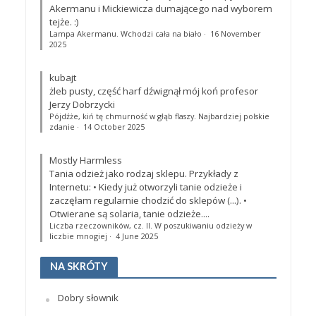
Akermanu i Mickiewicza dumającego nad wyborem
tejże. :)
Lampa Akermanu. Wchodzi cała na biało
·
16 November
2025
kubajt
żleb pusty, część harf dźwignął mój koń profesor
Jerzy Dobrzycki
Pójdźże, kiń tę chmurność w głąb flaszy. Najbardziej polskie
zdanie
·
14 October 2025
Mostly Harmless
Tania odzież jako rodzaj sklepu. Przykłady z
Internetu: • Kiedy już otworzyli tanie odzieże i
zaczęłam regularnie chodzić do sklepów (...). •
Otwierane są solaria, tanie odzieże....
Liczba rzeczowników, cz. II. W poszukiwaniu odzieży w
liczbie mnogiej
·
4 June 2025
NA SKRÓTY
Dobry słownik