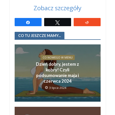
Zobacz szczegóły
Udostępnij
Tweetuj
Reddit
CO TU JESZCZE MAMY...
CO NOWEGO W MENU
Dzień dobry, jestem z
kobry! Czyli
podsumowanie maja i
czerwca 2024
3 lipca 2024