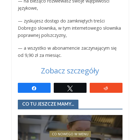
— na bieżąco rozwiewasz swoje wątpliwości
językowe,
— zyskujesz dostęp do zamkniętych treści
Dobrego słownika, w tym internetowego słownika
poprawnej polszczyzny,
— a wszystko w abonamencie zaczynającym się
od 9,90 zł za miesiąc.
Zobacz szczegóły
Udostępnij
Tweetuj
Reddit
CO TU JESZCZE MAMY...
CO NOWEGO W MENU