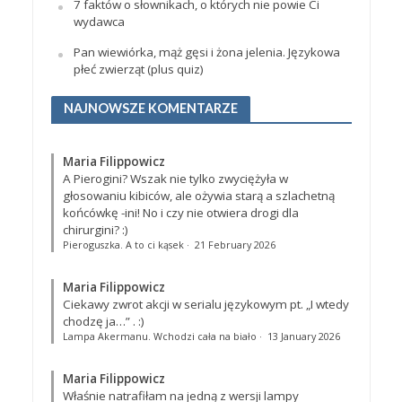
7 faktów o słownikach, o których nie powie Ci
wydawca
Pan wiewiórka, mąż gęsi i żona jelenia. Językowa
płeć zwierząt (plus quiz)
NAJNOWSZE KOMENTARZE
Maria Filippowicz
A Pierogini? Wszak nie tylko zwyciężyła w
głosowaniu kibiców, ale ożywia starą a szlachetną
końcówkę -ini! No i czy nie otwiera drogi dla
chirurgini? :)
Pieroguszka. A to ci kąsek
·
21 February 2026
Maria Filippowicz
Ciekawy zwrot akcji w serialu językowym pt. „I wtedy
chodzę ja…”
. :)
Lampa Akermanu. Wchodzi cała na biało
·
13 January 2026
Maria Filippowicz
Właśnie natrafiłam na jedną z wersji lampy