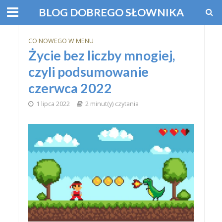
BLOG DOBREGO SŁOWNIKA
CO NOWEGO W MENU
Życie bez liczby mnogiej,
czyli podsumowanie
czerwca 2022
1 lipca 2022
2 minut(y) czytania