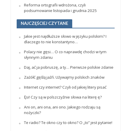
Reforma ortografii wdrożona, czyli
podsumowanie listopada i grudnia 2025
NAJCZĘŚCIEJ CZYTANE
Jakie jest najdłuższe słowo w języku polskim? I
dlaczego to nie konstantyno…
Polacy nie gęsi… O co naprawdę chodzi w tym
słynnym zdaniu
Daj, ać ja pobruszę, a ty… Pierwsze polskie zdanie
Zażółć gęślą jaźń. Używajmy polskich znaków
Internet czy internet? Czyli od jakiej litery pisać
Ęsi! Czy są w polszczyźnie słowa na literę ę?
Ani on, ani ona, ani ono. Jakiego rodzaju są
nożyczki?
Te radio? Te okno czy to okno? O „to” jest pytanie!