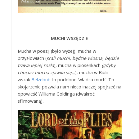
Wikisource
MUCHI WSZĘDZIE
Mucha w poezji (było wyżej), mucha w
przysłowiach (
srali muchi, będzie wiosna, będzie
trawa lepiej rosła
), mucha w piosenkach
(gdyby
chociaż mucha zjawiła się…
), mucha w Biblii —
wszak
Belzebub
to podobno ‘władca much’. To
skojarzenie pozwala nam nieco inaczej spojrzeć na
opowieść Williama Goldinga (dwakroć
sfilmowaną),