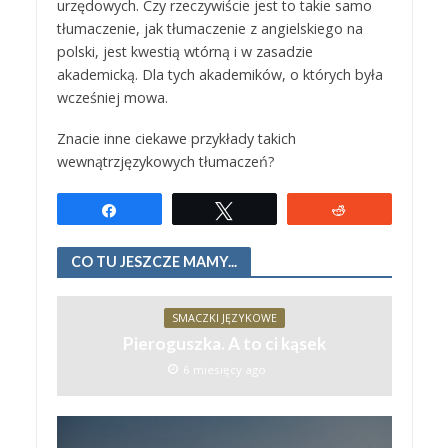
urzędowych. Czy rzeczywiście jest to takie samo
tłumaczenie, jak tłumaczenie z angielskiego na
polski, jest kwestią wtórną i w zasadzie
akademicką. Dla tych akademików, o których była
wcześniej mowa.
Znacie inne ciekawe przykłady takich
wewnątrzjęzykowych tłumaczeń?
Udostępnij
Tweetuj
Reddit
CO TU JESZCZE MAMY...
SMACZKI JĘZYKOWE
Pieroguszka. A to ci kąsek
6 miesięcy ago