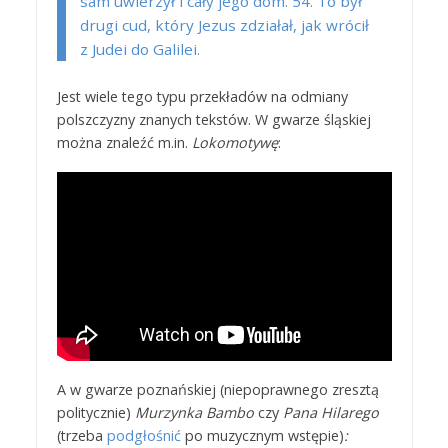
sam uwierzył i cały jego dom. 54. To był
drugi cud, który Jezus zdziałał, jak wrócił
z Judei do Galilei.
Jest wiele tego typu przekładów na odmiany
polszczyzny znanych tekstów. W gwarze śląskiej
można znaleźć m.in.
Lokomotywę
:
A w gwarze poznańskiej (niepoprawnego zresztą
politycznie)
Murzynka Bambo
czy
Pana Hilarego
(trzeba
podgłośnić
po muzycznym wstępie)
: