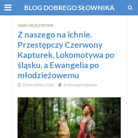
BLOG DOBREGO SŁOWNIKA
SMACZKI JĘZYKOWE
Z naszego na ichnie.
Przestępczy Czerwony
Kapturek, Lokomotywa po
śląsku, a Ewangelia po
młodzieżowemu
20 września 2016
4 minut(y) czytania