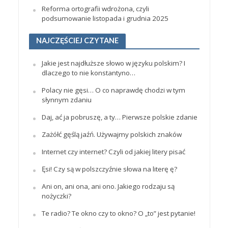
Reforma ortografii wdrożona, czyli
podsumowanie listopada i grudnia 2025
NAJCZĘŚCIEJ CZYTANE
Jakie jest najdłuższe słowo w języku polskim? I
dlaczego to nie konstantyno…
Polacy nie gęsi… O co naprawdę chodzi w tym
słynnym zdaniu
Daj, ać ja pobruszę, a ty… Pierwsze polskie zdanie
Zażółć gęślą jaźń. Używajmy polskich znaków
Internet czy internet? Czyli od jakiej litery pisać
Ęsi! Czy są w polszczyźnie słowa na literę ę?
Ani on, ani ona, ani ono. Jakiego rodzaju są
nożyczki?
Te radio? Te okno czy to okno? O „to” jest pytanie!