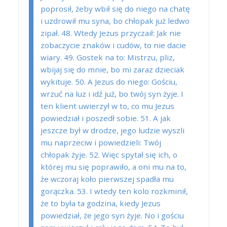
poprosił, żeby wbił się do niego na chatę
i uzdrowił mu syna, bo chłopak już ledwo
zipał. 48. Wtedy Jezus przyczaił: Jak nie
zobaczycie znaków i cudów, to nie dacie
wiary. 49. Gostek na to: Mistrzu, pliz,
wbijaj się do mnie, bo mi zaraz dzieciak
wykituje. 50. A Jezus do niego: Gościu,
wrzuć na luz i idź już, bo twój syn żyje. I
ten klient uwierzył w to, co mu Jezus
powiedział i poszedł sobie. 51. A jak
jeszcze był w drodze, jego ludzie wyszli
mu naprzeciw i powiedzieli: Twój
chłopak żyje. 52. Więc spytał się ich, o
której mu się poprawiło, a oni mu na to,
że wczoraj koło pierwszej spadła mu
gorączka. 53. I wtedy ten kolo rozkminił,
że to była ta godzina, kiedy Jezus
powiedział, że jego syn żyje. No i gościu