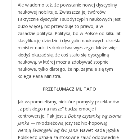
Ale wiadomo też, że powstanie nowej dyscypliny
naukowej nobilituje. Zwłaszcza jej twórców.
Faktycznie dyscyplin i subdyscyplin naukowych jest
dużo więcej, niż przewiduje to prawo, a w
zasadzie polityka. Polityka, bo w Polsce od kilku lat
klasyfikację dziedzin i dyscyplin naukowych określa
minister nauki i szkolnictwa wyższego. Może więc
kiedyś okazać się, że coś stało się dyscypliną
naukową, w której można zdobywać stopnie
naukowe, tylko dlatego, że np. zajmuje się tym
kolega Pana Ministra.
PRZETŁUMACZ MI, TATO
Jak wspomnieliśmy, niektóre pomysły przekładów
„z polskiego na nasze” budzą emocje i
kontrowersje. Tak jest z
Dobrą czytanką wg zioma
Janka
— młodzieżową (czy też hip-hopową)
wersją
Ewangelii wg św. Jana
. Nawet Rada Języka
Polskiego uznała za stosowne zająć odpowiednie