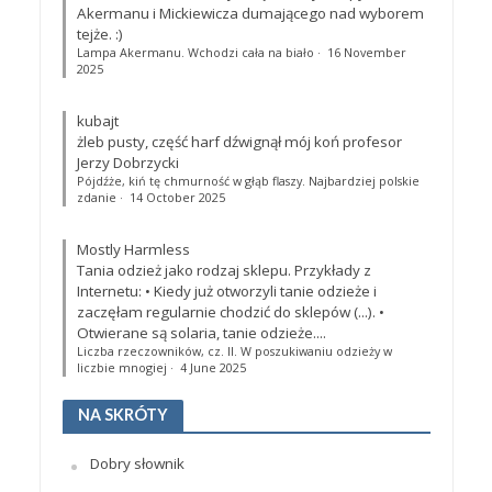
Akermanu i Mickiewicza dumającego nad wyborem
tejże. :)
Lampa Akermanu. Wchodzi cała na biało
·
16 November
2025
kubajt
żleb pusty, część harf dźwignął mój koń profesor
Jerzy Dobrzycki
Pójdźże, kiń tę chmurność w głąb flaszy. Najbardziej polskie
zdanie
·
14 October 2025
Mostly Harmless
Tania odzież jako rodzaj sklepu. Przykłady z
Internetu: • Kiedy już otworzyli tanie odzieże i
zaczęłam regularnie chodzić do sklepów (...). •
Otwierane są solaria, tanie odzieże....
Liczba rzeczowników, cz. II. W poszukiwaniu odzieży w
liczbie mnogiej
·
4 June 2025
NA SKRÓTY
Dobry słownik