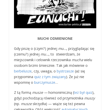
MUCHI ODMIENIONE
Gdy piszę o (czym?) jednej
mu…
, przyglądając się
(czemu?) jednej
mu…
, to stwierdzam, że
miejscownik i celownik rzeczownika
mucha
wielu
osobom brzmi śmiesznie. Tak jak mówienie o
berbelusze
, czy, uwaga, o
bystrzasze
(aż się
przypomina
quiz z tym związany
). Że już nie
wspomnę o
burczymusze
…
Z tą formą
musze —
homonimiczną (
też był quiz
),
gdyż pochodzącą również od przymiotnika
muszy
(np.
musze
skrzydła) — wiąże się też pewna
ciekawostka. Otóż większość
automatycznych