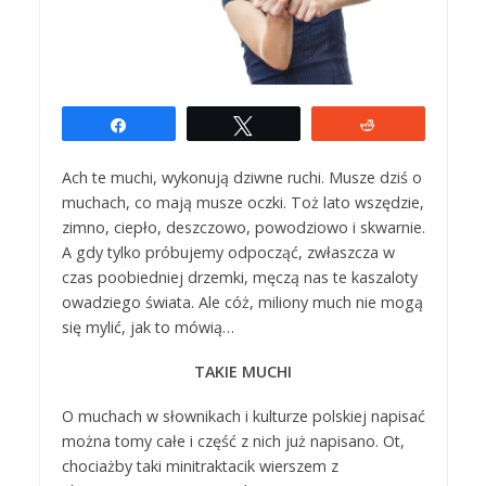
Udostępnij
Tweetuj
Reddit
Ach te muchi, wykonują dziwne ruchi. Musze dziś o
muchach, co mają musze oczki. Toż lato wszędzie,
zimno, ciepło, deszczowo, powodziowo i skwarnie.
A gdy tylko próbujemy odpocząć, zwłaszcza w
czas poobiedniej drzemki, męczą nas te kaszaloty
owadziego świata. Ale cóż, miliony much nie mogą
się mylić, jak to mówią…
TAKIE MUCHI
O muchach w słownikach i kulturze polskiej napisać
można tomy całe i część z nich już napisano. Ot,
chociażby taki minitraktacik wierszem z