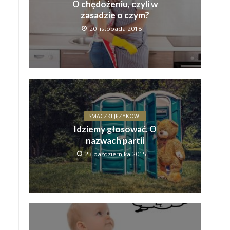
O chędożeniu, czyli w
zasadzie o czym?
20 listopada 2018
SMACZKI JĘZYKOWE
Idziemy głosować. O
nazwach partii
23 października 2015