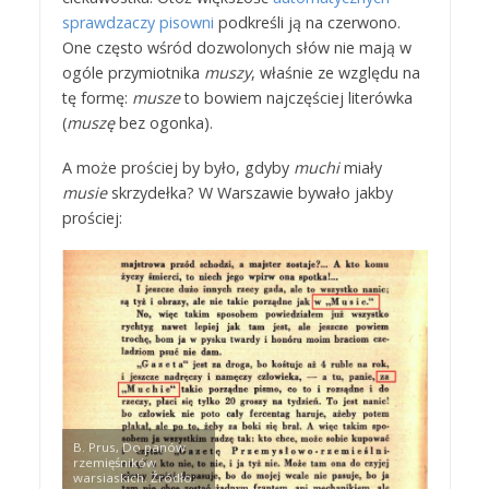
sprawdzaczy pisowni
podkreśli ją na czerwono.
One często wśród dozwolonych słów nie mają w
ogóle przymiotnika
muszy
, właśnie ze względu na
tę formę:
musze
to bowiem najczęściej literówka
(
muszę
bez ogonka).
A może prościej by było, gdyby
muchi
miały
musie
skrzydełka? W Warszawie bywało jakby
prościej:
B. Prus, Do panów
rzemięśników
warsiaskich. Źródło: