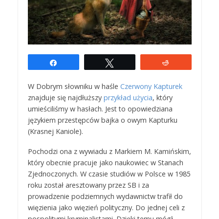
Udostępnij
Tweetuj
Reddit
W Dobrym słowniku w haśle
Czerwony Kapturek
znajduje się najdłuższy
przykład użycia
, który
umieściliśmy w hasłach. Jest to opowiedziana
językiem przestępców bajka o owym Kapturku
(Krasnej Kaniole).
Pochodzi ona z wywiadu z Markiem M. Kamińskim,
który obecnie pracuje jako naukowiec w Stanach
Zjednoczonych. W czasie studiów w Polsce w 1985
roku został aresztowany przez SB i za
prowadzenie podziemnych wydawnictw trafił do
więzienia jako więzień polityczny. Do jednej celi z
pospolitymi kryminalistami. Dzięki temu mógł