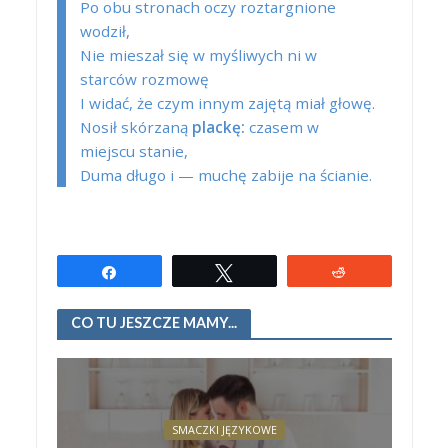
Po obu stronach oczy roztargnione
wodził,
Nie mieszał się w myśliwych ni w
starców rozmowę
I widać, że czym innym zajętą miał głowę.
Nosił skórzaną
plackę:
czasem w
miejscu stanie,
Duma długo i — muchę zabije na ścianie.
Udostępnij
Tweetuj
Reddit
CO TU JESZCZE MAMY...
SMACZKI JĘZYKOWE