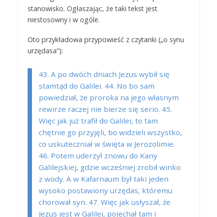
stanowisko. Ogłaszając, że taki tekst jest
niestosowny i w ogóle.
Oto przykładowa przypowieść z czytanki („o synu
urzędasa”):
43. A po dwóch dniach Jezus wybił się
stamtąd do Galilei. 44. No bo sam
powiedział, że proroka na jego własnym
rewirze raczej nie bierze się serio. 45.
Więc jak już trafił do Galilei, to tam
chętnie go przyjęli, bo widzieli wszystko,
co uskuteczniał w święta w Jerozolimie.
46. Potem uderzył znowu do Kany
Galilejskiej, gdzie wcześniej zrobił winko
z wody. A w Kafarnaum był taki jeden
wysoko postawiony urzędas, któremu
chorował syn. 47. Więc jak usłyszał, że
Jezus jest w Galilei, pojechał tam i