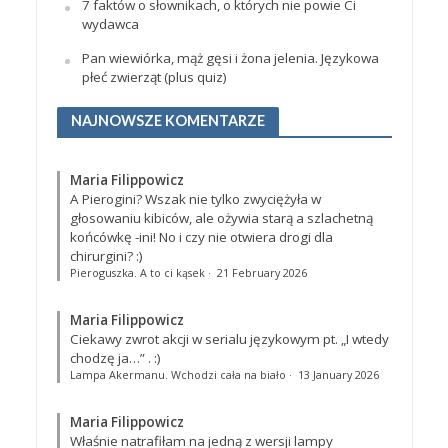
7 faktów o słownikach, o których nie powie Ci
wydawca
Pan wiewiórka, mąż gęsi i żona jelenia. Językowa
płeć zwierząt (plus quiz)
NAJNOWSZE KOMENTARZE
Maria Filippowicz
A Pierogini? Wszak nie tylko zwyciężyła w
głosowaniu kibiców, ale ożywia starą a szlachetną
końcówkę -ini! No i czy nie otwiera drogi dla
chirurgini? :)
Pieroguszka. A to ci kąsek
·
21 February 2026
Maria Filippowicz
Ciekawy zwrot akcji w serialu językowym pt. „I wtedy
chodzę ja…”
. :)
Lampa Akermanu. Wchodzi cała na biało
·
13 January 2026
Maria Filippowicz
Właśnie natrafiłam na jedną z wersji lampy