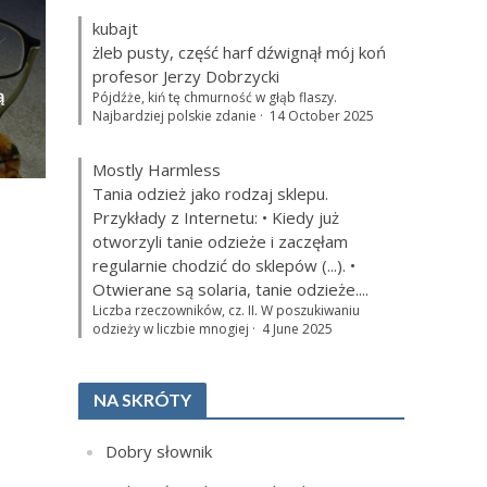
kubajt
żleb pusty, część harf dźwignął mój koń
profesor Jerzy Dobrzycki
ą
Pójdźże, kiń tę chmurność w głąb flaszy.
Najbardziej polskie zdanie
·
14 October 2025
Mostly Harmless
Tania odzież jako rodzaj sklepu.
Przykłady z Internetu: • Kiedy już
otworzyli tanie odzieże i zaczęłam
regularnie chodzić do sklepów (...). •
Otwierane są solaria, tanie odzieże....
Liczba rzeczowników, cz. II. W poszukiwaniu
odzieży w liczbie mnogiej
·
4 June 2025
NA SKRÓTY
Dobry słownik