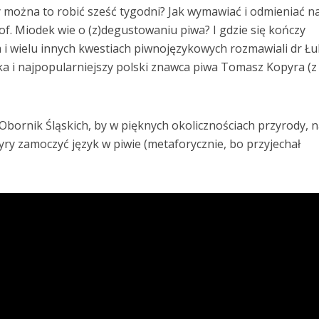
zy można to robić sześć tygodni? Jak wymawiać i odmieniać 
f. Miodek wie o (z)degustowaniu piwa? I gdzie się kończy
i wielu innych kwestiach piwnojęzykowych rozmawiali dr Ł
ka i najpopularniejszy polski znawca piwa Tomasz Kopyra (z
 Obornik Śląskich, by w pięknych okolicznościach przyrody, 
ry zamoczyć język w piwie (metaforycznie, bo przyjechał