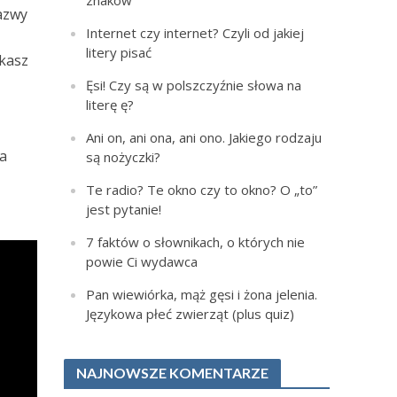
znaków
nazwy
Internet czy internet? Czyli od jakiej
litery pisać
ukasz
Ęsi! Czy są w polszczyźnie słowa na
literę ę?
Ani on, ani ona, ani ono. Jakiego rodzaju
na
są nożyczki?
Te radio? Te okno czy to okno? O „to”
jest pytanie!
7 faktów o słownikach, o których nie
powie Ci wydawca
Pan wiewiórka, mąż gęsi i żona jelenia.
Językowa płeć zwierząt (plus quiz)
NAJNOWSZE KOMENTARZE