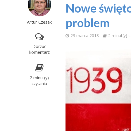
Nowe święto 
problem
Artur Czesak
23 marca 2018
2 minut(y) c
Dorzuć
komentarz
2 minut(y)
czytania