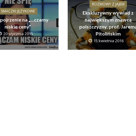
ROZMOWY Z JAJEM
SMACZKI JĘZYKOWE
Ekskluzywny wywiad z
spojrzenie na „…czamy
największym znawcą
niskie ceny”
polszczyzny, prof. Jarem
Pitolińskim
20 stycznia 2015
15 kwietnia 2016