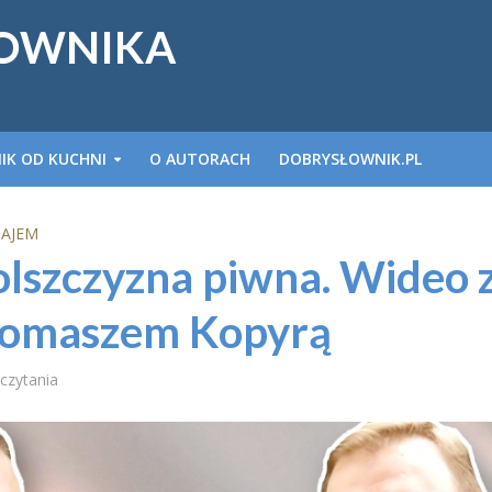
ŁOWNIKA
IK OD KUCHNI
O AUTORACH
DOBRYSŁOWNIK.PL
JAJEM
lszczyzna piwna. Wideo 
Tomaszem Kopyrą
 czytania