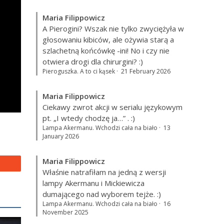
Maria Filippowicz
A Pierogini? Wszak nie tylko zwyciężyła w
głosowaniu kibiców, ale ożywia starą a
szlachetną końcówkę -ini! No i czy nie
otwiera drogi dla chirurgini? :)
Pieroguszka. A to ci kąsek
·
21 February 2026
Maria Filippowicz
Ciekawy zwrot akcji w serialu językowym
pt. „I wtedy chodzę ja…”
. :)
Lampa Akermanu. Wchodzi cała na biało
·
13
January 2026
Maria Filippowicz
Właśnie natrafiłam na jedną z wersji
lampy Akermanu i Mickiewicza
dumającego nad wyborem tejże. :)
Lampa Akermanu. Wchodzi cała na biało
·
16
November 2025