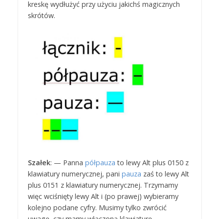
kreskę wydłużyć przy użyciu jakichś magicznych
skrótów.
Szałek
: — Panna
półpauza
to lewy Alt plus 0150 z
klawiatury numerycznej, pani
pauza
zaś to lewy Alt
plus 0151 z klawiatury numerycznej. Trzymamy
więc wciśnięty lewy Alt i (po prawej) wybieramy
kolejno podane cyfry. Musimy tylko zwrócić
uwagę, czy mamy włączoną klawiaturę