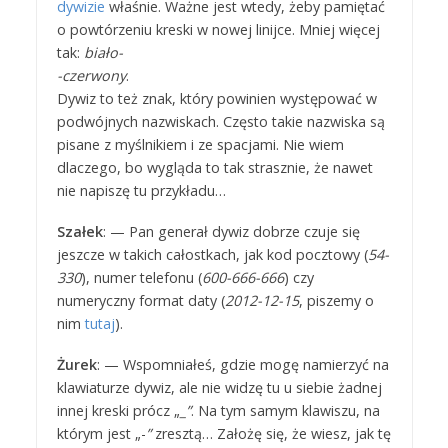
dywizie
właśnie. Ważne jest wtedy, żeby pamiętać
o powtórzeniu kreski w nowej linijce. Mniej więcej
tak:
biało-
-czerwony
.
Dywiz to też znak, który powinien występować w
podwójnych nazwiskach. Często takie nazwiska są
pisane z myślnikiem i ze spacjami. Nie wiem
dlaczego, bo wygląda to tak strasznie, że nawet
nie napiszę tu przykładu…
Szałek
: — Pan generał dywiz dobrze czuje się
jeszcze w takich całostkach, jak kod pocztowy (
54-
330
), numer telefonu (
600-666-666
) czy
numeryczny format daty (
2012-12-15
, piszemy o
nim
tutaj
).
Żurek
: — Wspomniałeś, gdzie mogę namierzyć na
klawiaturze dywiz, ale nie widzę tu u siebie żadnej
innej kreski prócz „
_”
. Na tym samym klawiszu, na
którym jest „-
”
zresztą… Założę się, że wiesz, jak tę