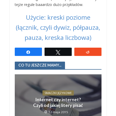
tejże regule baaardzo dużo przykładów.
Użycie: kreski poziome
(łącznik, czyli dywiz, półpauza,
pauza, kreska liczbowa)
Udostępnij
Tweetuj
Reddit
CO TU JESZCZE MAMY...
SMACZKI JĘZYKOWE
Internet czy internet?
Czyli od jakiej litery pisać
12 maja 2015