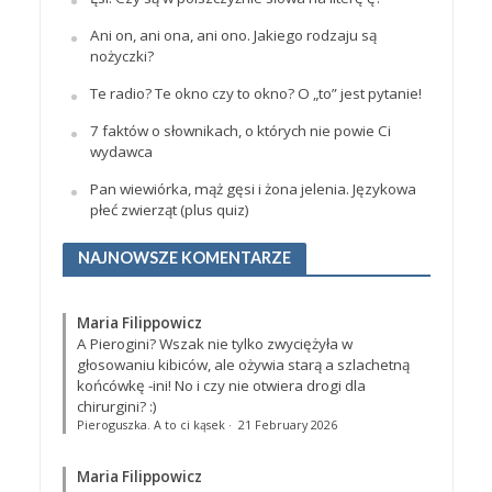
Ani on, ani ona, ani ono. Jakiego rodzaju są
nożyczki?
Te radio? Te okno czy to okno? O „to” jest pytanie!
7 faktów o słownikach, o których nie powie Ci
wydawca
Pan wiewiórka, mąż gęsi i żona jelenia. Językowa
płeć zwierząt (plus quiz)
NAJNOWSZE KOMENTARZE
Maria Filippowicz
A Pierogini? Wszak nie tylko zwyciężyła w
głosowaniu kibiców, ale ożywia starą a szlachetną
końcówkę -ini! No i czy nie otwiera drogi dla
chirurgini? :)
Pieroguszka. A to ci kąsek
·
21 February 2026
Maria Filippowicz