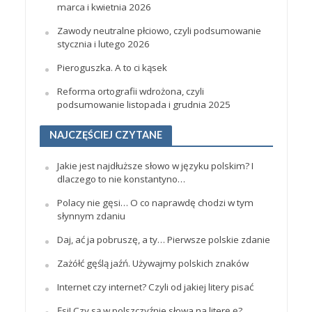
marca i kwietnia 2026
Zawody neutralne płciowo, czyli podsumowanie
stycznia i lutego 2026
Pieroguszka. A to ci kąsek
Reforma ortografii wdrożona, czyli
podsumowanie listopada i grudnia 2025
NAJCZĘŚCIEJ CZYTANE
Jakie jest najdłuższe słowo w języku polskim? I
dlaczego to nie konstantyno…
Polacy nie gęsi… O co naprawdę chodzi w tym
słynnym zdaniu
Daj, ać ja pobruszę, a ty… Pierwsze polskie zdanie
Zażółć gęślą jaźń. Używajmy polskich znaków
Internet czy internet? Czyli od jakiej litery pisać
Ęsi! Czy są w polszczyźnie słowa na literę ę?