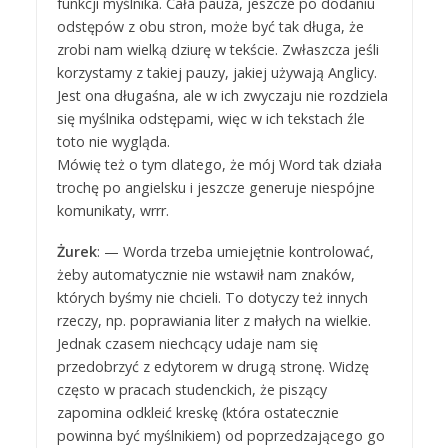
funkcji myślnika. Cała pauza, jeszcze po dodaniu
odstępów z obu stron, może być tak długa, że
zrobi nam wielką dziurę w tekście. Zwłaszcza jeśli
korzystamy z takiej pauzy, jakiej używają Anglicy.
Jest ona długaśna, ale w ich zwyczaju nie rozdziela
się myślnika odstępami, więc w ich tekstach źle
toto nie wygląda.
Mówię też o tym dlatego, że mój Word tak działa
trochę po angielsku i jeszcze generuje niespójne
komunikaty, wrrr.
Żurek
: — Worda trzeba umiejętnie kontrolować,
żeby automatycznie nie wstawił nam znaków,
których byśmy nie chcieli. To dotyczy też innych
rzeczy, np. poprawiania liter z małych na wielkie.
Jednak czasem niechcący udaje nam się
przedobrzyć z edytorem w drugą stronę. Widzę
często w pracach studenckich, że piszący
zapomina odkleić kreskę (która ostatecznie
powinna być myślnikiem) od poprzedzającego go