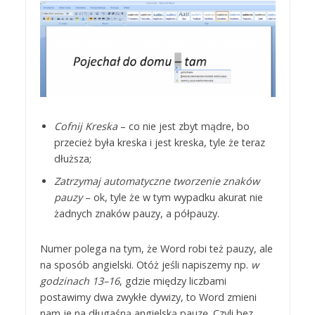
Cofnij Kreska
– co nie jest zbyt mądre, bo
przecież była kreska i jest kreska, tyle że teraz
dłuższa;
Zatrzymaj automatyczne tworzenie znaków
pauzy
– ok, tyle że w tym wypadku akurat nie
żadnych znaków pauzy, a półpauzy.
Numer polega na tym, że Word robi też pauzy, ale
na sposób angielski. Otóż jeśli napiszemy np.
w
godzinach 13–16
, gdzie między liczbami
postawimy dwa zwykłe dywizy, to Word zmieni
nam je na długaśną angielską pauzę. Czyli bez