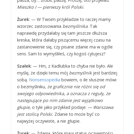
pauza, by… zrobić pauzę. Proszę, oto przykład:
Mieszko I — pierwszy król Polski
.
Żurek
: — W Twoim przykładzie to raczej mamy
wzorzec zastosowania
bezmyślnika
. Tak
naprawdę przydałaby się tam jeszcze dłuższa
kreska, która dałaby piszącemu więcej czasu na
zastanowienie się, czy pisane zdanie ma w ogóle
sens. Sam to wymyśliłeś, czy kogoś cytujesz?
Szałek
: — Hm, z Kadłubka to chyba nie było. Ale
myślę, że dzięki temu mój
bezmyślnik
jest bardziej
sobą.
Nonsensopedia
bowiem, o ile słusznie mówi
o bezmyślniku,
że graficznie nie różni się od
swojego odpowiednika, a oznacza z reguły, że
następujące po nim zdanie jest wyjątkowo
głupie
, o tyle jako przykład podaje:
— Warszawa
jest stolicą Polski.
Zdanie to może być co
najwyżej oczywiste, a nie głupie.
Żurek
: — Zdania, które mają status oczywistości