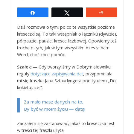
Udostępnij
Tweetuj
Reddit
Dziś rozmowa o tym, po co te wszystkie poziome
kreseczki są. To taki wstępniak o łączniku (dywizie),
półpauzie, pauzie, kresce liczbowej. Opowiemy też
trochę o tym, jak w tym wszystkim miesza nam
Word, choć chce pomóc.
Szałek
: — Gdy tworzyliśmy w Dobrym słowniku
reguły
dotyczące zapisywania dat
, przypomniała
mi się fraszka Jana Sztaudyngera pod tytułem „Do
kokietującej”:
Za mało masz danych na to,
By być w moim życiu — datą!
Zacząłem się zastanawiać, jakaż to kreseczka jest
w treści tej fraszki użyta.