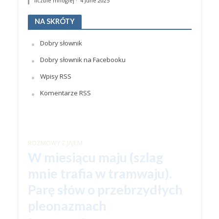
liczbie mnogiej
·
4 June 2025
NA SKRÓTY
Dobry słownik
Dobry słownik na Facebooku
Wpisy RSS
Komentarze RSS
ROZMOWY Z JAJEM
W miesiącu maju (szlag
mnie trafia w tramwaju).
Parę słów o przebrzydłych
pleonazmach