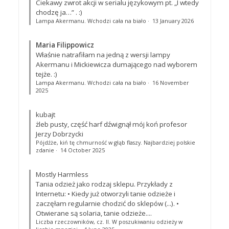
Ciekawy zwrot akcji w serialu językowym pt. „I wtedy
chodzę ja…”
. :)
Lampa Akermanu. Wchodzi cała na biało
·
13 January 2026
Maria Filippowicz
Właśnie natrafiłam na jedną z wersji lampy
Akermanu i Mickiewicza dumającego nad wyborem
tejże. :)
Lampa Akermanu. Wchodzi cała na biało
·
16 November
2025
kubajt
żleb pusty, część harf dźwignął mój koń profesor
Jerzy Dobrzycki
Pójdźże, kiń tę chmurność w głąb flaszy. Najbardziej polskie
zdanie
·
14 October 2025
Mostly Harmless
Tania odzież jako rodzaj sklepu. Przykłady z
Internetu: • Kiedy już otworzyli tanie odzieże i
zaczęłam regularnie chodzić do sklepów (...). •
Otwierane są solaria, tanie odzieże....
Liczba rzeczowników, cz. II. W poszukiwaniu odzieży w