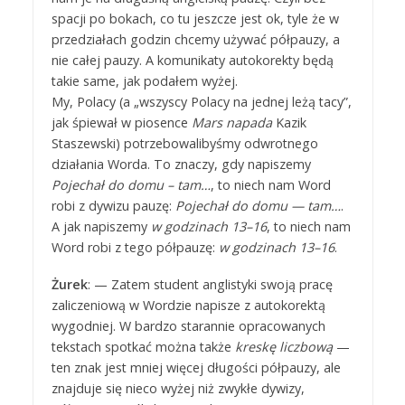
spacji po bokach, co tu jeszcze jest ok, tyle że w
przedziałach godzin chcemy używać półpauzy, a
nie całej pauzy. A komunikaty autokorekty będą
takie same, jak podałem wyżej.
My, Polacy (a „wszyscy Polacy na jednej leżą tacy”,
jak śpiewał w piosence
Mars napada
Kazik
Staszewski) potrzebowalibyśmy odwrotnego
działania Worda. To znaczy, gdy napiszemy
Pojechał do domu – tam…
, to niech nam Word
robi z dywizu pauzę:
Pojechał do domu — tam…
.
A jak napiszemy
w godzinach 13–16
, to niech nam
Word robi z tego półpauzę:
w godzinach 13–16
.
Żurek
: — Zatem student anglistyki swoją pracę
zaliczeniową w Wordzie napisze z autokorektą
wygodniej. W bardzo starannie opracowanych
tekstach spotkać można także
kreskę liczbową
—
ten znak jest mniej więcej długości półpauzy, ale
znajduje się nieco wyżej niż zwykłe dywizy,