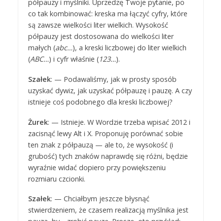
półpauzy i myślniki. Uprzedzę Twoje pytanie, po
co tak kombinować: kreska ma łączyć cyfry, które
są zawsze wielkości liter wielkich. Wysokość
półpauzy jest dostosowana do wielkości liter
małych (
abc…
), a kreski liczbowej do liter wielkich
(
ABC…
) i cyfr właśnie (
123…
).
Szałek
: — Podawaliśmy, jak w prosty sposób
uzyskać dywiz, jak uzyskać półpauzę i pauzę. A czy
istnieje coś podobnego dla kreski liczbowej?
Żurek
: — Istnieje. W Wordzie trzeba wpisać 2012 i
zacisnąć lewy Alt i X. Proponuję porównać sobie
ten znak z półpauzą — ale to, że wysokość (i
grubość) tych znaków naprawdę się różni, będzie
wyraźnie widać dopiero przy powiększeniu
rozmiaru czcionki.
Szałek
: — Chciałbym jeszcze błysnąć
stwierdzeniem, że czasem realizacją myślnika jest