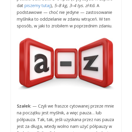
dat
piszemy tutaj
),
5–8 kg
,
3–4 tys. zł
itd. A
podstawowe — choć nie jedyne — zastosowanie
myślnika to oddzielanie w zdaniu wtrąceń. W ten
sposób, w jaki to zrobiłem w poprzednim zdaniu.
Szałek
: — Czyli we fraszce cytowanej przeze mnie
na początku jest myślnik, a więc pauza… lub
półpauza. Tak, tak, jeśli uzyskana przez nas pauza
jest za długa, wtedy wolno nam użyć półpauzy w