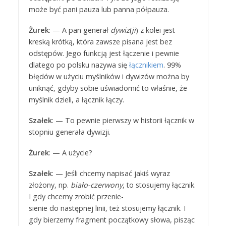
może być pani pauza lub panna półpauza.
Żurek
: — A pan generał
dywiz
(
ji
) z kolei jest
kreską krótką, która zawsze pisana jest bez
odstępów. Jego funkcją jest łączenie i pewnie
dlatego po polsku nazywa się
łącznikiem
. 99%
błędów w użyciu myślników i dywizów można by
uniknąć, gdyby sobie uświadomić to właśnie, że
myślnik dzieli, a łącznik łączy.
Szałek
: — To pewnie pierwszy w historii łącznik w
stopniu generała dywizji.
Żurek
: — A użycie?
Szałek
: — Jeśli chcemy napisać jakiś wyraz
złożony, np.
biało-czerwony
, to stosujemy łącznik.
I gdy chcemy zrobić przenie-
sienie do następnej linii, też stosujemy łącznik. I
gdy bierzemy fragment początkowy słowa, pisząc