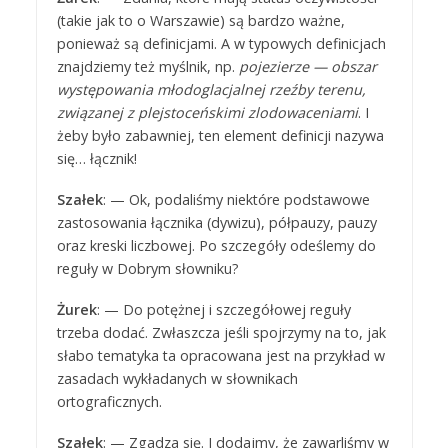
(takie jak to o Warszawie) są bardzo ważne,
ponieważ są definicjami. A w typowych definicjach
znajdziemy też myślnik, np.
pojezierze — obszar
występowania młodoglacjalnej rzeźby terenu,
związanej z plejstoceńskimi zlodowaceniami
. I
żeby było zabawniej, ten element definicji nazywa
się… łącznik!
Szałek
: — Ok, podaliśmy niektóre podstawowe
zastosowania łącznika (dywizu), półpauzy, pauzy
oraz kreski liczbowej. Po szczegóły odeślemy do
reguły w Dobrym słowniku?
Żurek
: — Do potężnej i szczegółowej reguły
trzeba dodać. Zwłaszcza jeśli spojrzymy na to, jak
słabo tematyka ta opracowana jest na przykład w
zasadach wykładanych w słownikach
ortograficznych.
Szałek
: — Zgadza się. I dodajmy, że zawarliśmy w