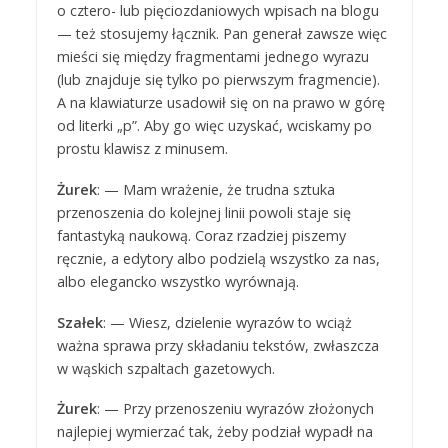
o cztero- lub pięciozdaniowych wpisach na blogu
— też stosujemy łącznik. Pan generał zawsze więc
mieści się między fragmentami jednego wyrazu
(lub znajduje się tylko po pierwszym fragmencie).
A na klawiaturze usadowił się on na prawo w górę
od literki „p”. Aby go więc uzyskać, wciskamy po
prostu klawisz z minusem.
Żurek
: — Mam wrażenie, że trudna sztuka
przenoszenia do kolejnej linii powoli staje się
fantastyką naukową. Coraz rzadziej piszemy
ręcznie, a edytory albo podzielą wszystko za nas,
albo elegancko wszystko wyrównają.
Szałek
: — Wiesz, dzielenie wyrazów to wciąż
ważna sprawa przy składaniu tekstów, zwłaszcza
w wąskich szpaltach gazetowych.
Żurek
: — Przy przenoszeniu wyrazów złożonych
najlepiej wymierzać tak, żeby podział wypadł na