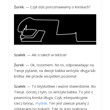
Żurek
: — Czyli dziś porozmawiamy o kreskach?
Szałek
: — Ale o takich w tekście!
Żurek
: — Ok, rozumiem. No to, odpowiadając na
Twoje pytanie, na dwoje babka wróżyła: długa lub
krótka. Ale przede wszystkim pozioma!
Szałek
: — To błyskotliwe i ważne stwierdzenie. Bo
Twoje. Gorzej z tym, co wróżyła babka. To jest z
pewnością kreska długa. Czyli, interpunkcyjnie
rzecz biorąc,
myślnik
. Ten jest zawsze pisany z
odstępami po bokach. Tyle że jego realizacją