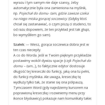
wyrazu i tym samym nie daje szansy, żeby
automatycznie była ona zamieniona na myślnik,
np.
Pojechał do domu- tam, gdzie zawsze czeka
na niego miska gorącej soczewicy
. (Gdyby ktoś
chciał się zastanawiać, o czym piszą ci studenci, to
od razu dopowiem, że ten przykład jest tak głupi,
bo wymyśliłem go sam).
Szałek
: — Wiesz, gorąca soczewica dobra jest w
ten czas nieciepły.
A co do Worda. Jeśli w Twoim pięknym przykładzie
postawimy wokół dywizu spacje (czyli
Pojechał do
domu – tam…
), to faktycznie edytor dostosuje
długość tej kreseczki do funkcji, jaką ona tu pełni,
do funkcji myślnika. Ale uwaga, kreseczkę tę
wydłuży tylko tak, że stanie się ona półpauzą.
Tymczasem Word (gdy najedziemy kursorem na
poprawioną kreseczkę i rozwiniemy menu przy
ikonce błyskawicy) pokazuje nam komunikaty takie: