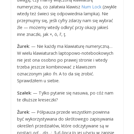
numeryczną, co załatwia klawisz
Num Lock
(zwykle
wtedy też świeci się odpowiednia lampka). Nie
przejmujmy się, jeśli cyfry zdarzy nam się wybrać
źle — możemy wtedy odkryć przy okazji jakieś
inne znaczki, jak ×, ö, ř, ţ.
Żurek
: — Nie każdy ma klawiaturę numeryczną…
W wielu klawiaturach laptopowo-notebookowych
nie jest ona osobno po prawej stronie i wtedy
trzeba jeszcze kombinować z klawiszem
oznaczonym jako
fn
. A to da się zrobić.
Sprawdziłem u siebie.
Szałek
: — Tylko pytanie się nasuwa, po cóż nam
te dłuższe kreseczki?
Żurek
: — Półpauza przede wszystkim powinna
być wykorzystywana do skrótowego zapisywania
określeń przedziałów, które odczytywane są w
postaci
od… do…
:
3–6 lipca
(o jej użyciu w zapisie