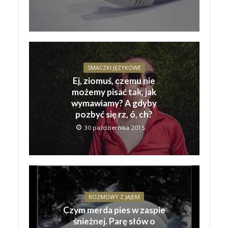
SMACZKI JĘZYKOWE
Ej, ziomuś, czemu nie
możemy pisać tak, jak
wymawiamy? A gdyby
pozbyć się rz, ó, ch?
30 października 2015
ROZMOWY Z JAJEM
Czym merda pies w zaspie
śnieżnej. Parę słów o