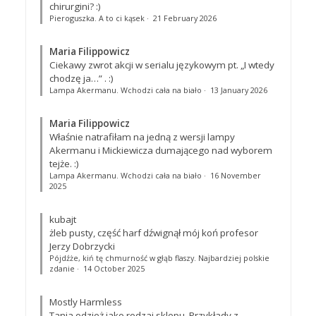
chirurgini? :)
Pieroguszka. A to ci kąsek
·
21 February 2026
Maria Filippowicz
Ciekawy zwrot akcji w serialu językowym pt. „I wtedy
chodzę ja…”
. :)
Lampa Akermanu. Wchodzi cała na biało
·
13 January 2026
Maria Filippowicz
Właśnie natrafiłam na jedną z wersji lampy
Akermanu i Mickiewicza dumającego nad wyborem
tejże. :)
Lampa Akermanu. Wchodzi cała na biało
·
16 November
2025
kubajt
żleb pusty, część harf dźwignął mój koń profesor
Jerzy Dobrzycki
Pójdźże, kiń tę chmurność w głąb flaszy. Najbardziej polskie
zdanie
·
14 October 2025
Mostly Harmless
Tania odzież jako rodzaj sklepu. Przykłady z