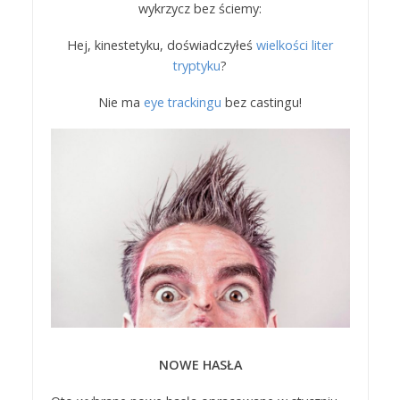
wykrzycz bez ściemy:
Hej, kinestetyku, doświadczyłeś
wielkości liter
tryptyku
?
Nie ma
eye trackingu
bez castingu!
NOWE HASŁA