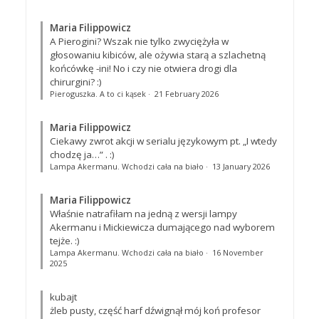
Maria Filippowicz
A Pierogini? Wszak nie tylko zwyciężyła w
głosowaniu kibiców, ale ożywia starą a szlachetną
końcówkę -ini! No i czy nie otwiera drogi dla
chirurgini? :)
Pieroguszka. A to ci kąsek
·
21 February 2026
Maria Filippowicz
Ciekawy zwrot akcji w serialu językowym pt. „I wtedy
chodzę ja…”
. :)
Lampa Akermanu. Wchodzi cała na biało
·
13 January 2026
Maria Filippowicz
Właśnie natrafiłam na jedną z wersji lampy
Akermanu i Mickiewicza dumającego nad wyborem
tejże. :)
Lampa Akermanu. Wchodzi cała na biało
·
16 November
2025
kubajt
żleb pusty, część harf dźwignął mój koń profesor