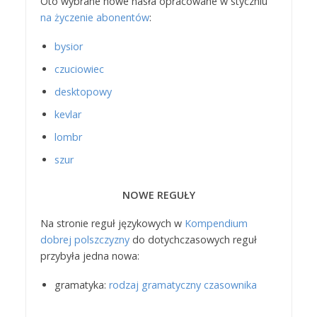
Oto wybrane nowe hasła opracowane w styczniu
na życzenie abonentów
:
bysior
czuciowiec
desktopowy
kevlar
lombr
szur
NOWE REGUŁY
Na stronie reguł językowych w
Kompendium
dobrej polszczyzny
do dotychczasowych reguł
przybyła jedna nowa:
gramatyka:
rodzaj gramatyczny czasownika