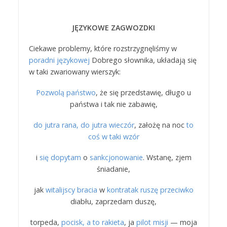
JĘZYKOWE ZAGWOZDKI
Ciekawe problemy, które rozstrzygnęliśmy w
poradni językowej
Dobrego słownika, układają się
w taki zwariowany wierszyk:
Pozwolą państwo
, że się przedstawię, długo u
państwa i tak nie zabawię,
do jutra rana, do jutra wieczór
, założę na noc
to
coś w taki wzór
i
się dopytam
o
sankcjonowanie
. Wstanę, zjem
śniadanie,
jak
witalijscy bracia
w
kontratak ruszę przeciwko
diabłu, zaprzedam duszę,
torpeda,
pocisk, a to rakieta
, ja
pilot misji
— moja