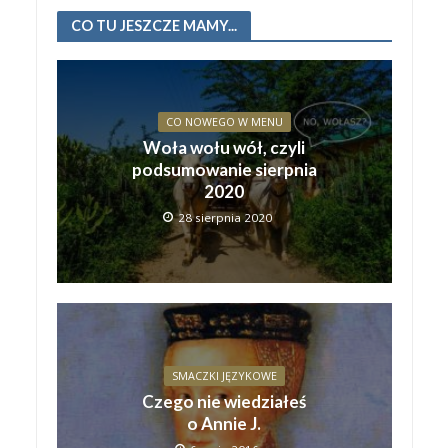
CO TU JESZCZE MAMY...
CO NOWEGO W MENU
Woła wołu wół, czyli
podsumowanie sierpnia
2020
28 sierpnia 2020
SMACZKI JĘZYKOWE
Czego nie wiedziałeś
o Annie J.