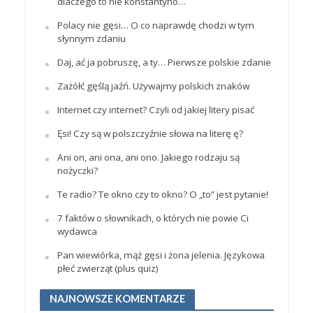
dlaczego to nie konstantyno…
Polacy nie gęsi… O co naprawdę chodzi w tym
słynnym zdaniu
Daj, ać ja pobruszę, a ty… Pierwsze polskie zdanie
Zażółć gęślą jaźń. Używajmy polskich znaków
Internet czy internet? Czyli od jakiej litery pisać
Ęsi! Czy są w polszczyźnie słowa na literę ę?
Ani on, ani ona, ani ono. Jakiego rodzaju są
nożyczki?
Te radio? Te okno czy to okno? O „to” jest pytanie!
7 faktów o słownikach, o których nie powie Ci
wydawca
Pan wiewiórka, mąż gęsi i żona jelenia. Językowa
płeć zwierząt (plus quiz)
NAJNOWSZE KOMENTARZE