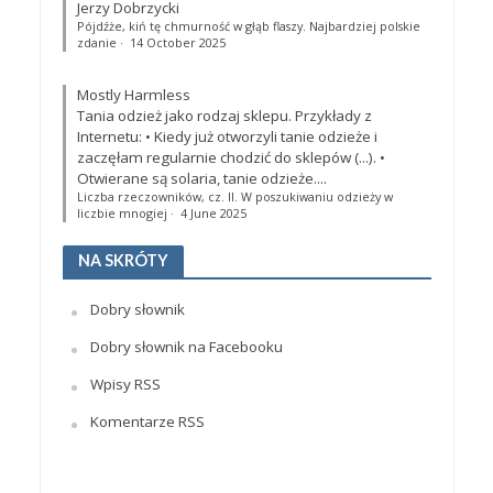
Jerzy Dobrzycki
Pójdźże, kiń tę chmurność w głąb flaszy. Najbardziej polskie
zdanie
·
14 October 2025
Mostly Harmless
Tania odzież jako rodzaj sklepu. Przykłady z
Internetu: • Kiedy już otworzyli tanie odzieże i
zaczęłam regularnie chodzić do sklepów (...). •
Otwierane są solaria, tanie odzieże....
Liczba rzeczowników, cz. II. W poszukiwaniu odzieży w
liczbie mnogiej
·
4 June 2025
NA SKRÓTY
Dobry słownik
Dobry słownik na Facebooku
Wpisy RSS
Komentarze RSS