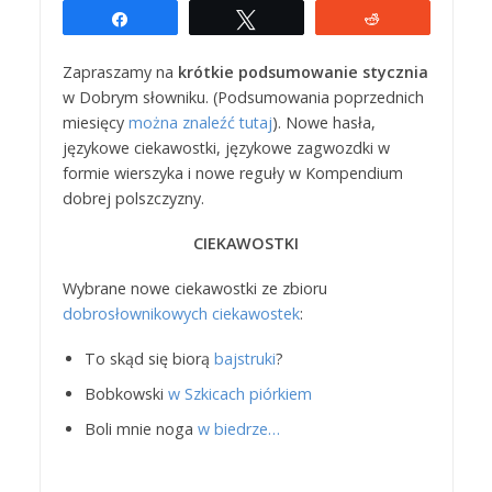
Udostępnij
Tweetuj
Reddit
Zapraszamy na
krótkie podsumowanie stycznia
w Dobrym słowniku. (Podsumowania poprzednich
miesięcy
można znaleźć tutaj
). Nowe hasła,
językowe ciekawostki, językowe zagwozdki w
formie wierszyka i nowe reguły w Kompendium
dobrej polszczyzny.
CIEKAWOSTKI
Wybrane nowe ciekawostki ze zbioru
dobrosłownikowych ciekawostek
:
To skąd się biorą
bajstruki
?
Bobkowski
w Szkicach piórkiem
Boli mnie noga
w biedrze…