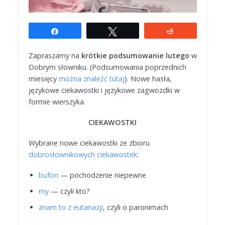
Udostępnij
Tweetuj
Reddit
Zapraszamy na
krótkie podsumowanie lutego
w
Dobrym słowniku. (Podsumowania poprzednich
miesięcy
można znaleźć tutaj
). Nowe hasła,
językowe ciekawostki i językowe zagwozdki w
formie wierszyka.
CIEKAWOSTKI
Wybrane nowe ciekawostki ze zbioru
dobrosłownikowych ciekawostek
:
bufon
— pochodzenie niepewne
my
— czyli kto?
znam to z eutanazji
, czyli o paronimach