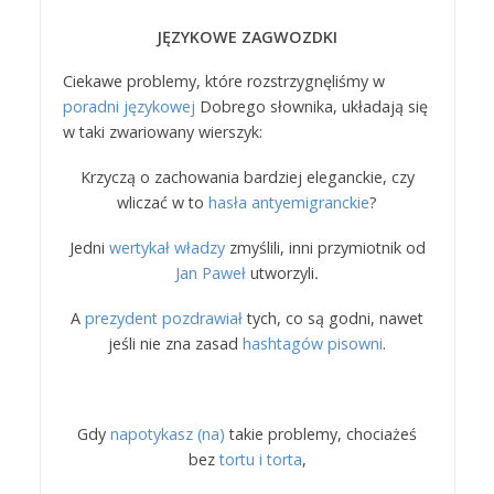
JĘZYKOWE ZAGWOZDKI
Ciekawe problemy, które rozstrzygnęliśmy w
poradni językowej
Dobrego słownika, układają się
w taki zwariowany wierszyk:
Krzyczą o zachowania bardziej eleganckie, czy
wliczać w to
hasła antyemigranckie
?
Jedni
wertykał władzy
zmyślili, inni przymiotnik od
Jan Paweł
utworzyli
.
A
prezydent pozdrawiał
tych, co są godni, nawet
jeśli nie zna zasad
hashtagów pisowni
.
Gdy
napotykasz (na)
takie problemy, chociażeś
bez
tortu i torta
,