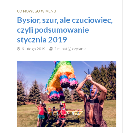
CO NOWEGO W MENU
Bysior, szur, ale czuciowiec,
czyli podsumowanie
stycznia 2019
6 lutego 2019
2 minut(y) czytania