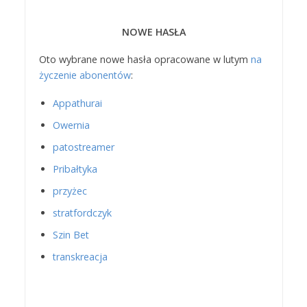
NOWE HASŁA
Oto wybrane nowe hasła opracowane w lutym
na
życzenie abonentów
:
Appathurai
Owernia
patostreamer
Pribałtyka
przyżec
stratfordczyk
Szin Bet
transkreacja