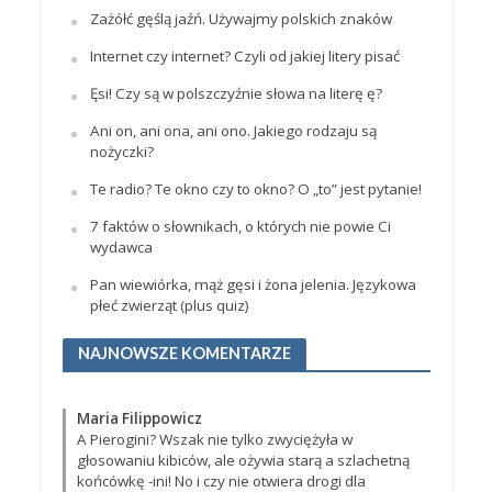
Zażółć gęślą jaźń. Używajmy polskich znaków
Internet czy internet? Czyli od jakiej litery pisać
Ęsi! Czy są w polszczyźnie słowa na literę ę?
Ani on, ani ona, ani ono. Jakiego rodzaju są
nożyczki?
Te radio? Te okno czy to okno? O „to” jest pytanie!
7 faktów o słownikach, o których nie powie Ci
wydawca
Pan wiewiórka, mąż gęsi i żona jelenia. Językowa
płeć zwierząt (plus quiz)
NAJNOWSZE KOMENTARZE
Maria Filippowicz
A Pierogini? Wszak nie tylko zwyciężyła w
głosowaniu kibiców, ale ożywia starą a szlachetną
końcówkę -ini! No i czy nie otwiera drogi dla