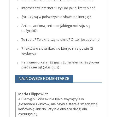
Internet czy internet? Czyli od jakiej litery pisać
Ęsi! Czy są w polszczyźnie słowa na literę ę?
Ani on, ani ona, ani ono. Jakiego rodzaju są
nożyczki?
Te radio? Te okno czy to okno? O „to” jest pytanie!
7 faktów o słownikach, o których nie powie Ci
wydawca
Pan wiewiórka, mąż gęsi i żona jelenia. Językowa
płeć zwierząt (plus quiz)
NAJNOWSZE KOMENTARZE
Maria Filippowicz
A Pierogini? Wszak nie tylko zwyciężyła w
głosowaniu kibiców, ale ożywia starą a szlachetną
końcówkę -ini! No i czy nie otwiera drogi dla
chirurgini? :)