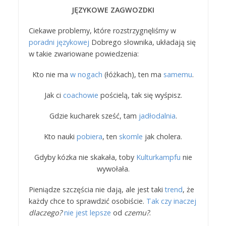
JĘZYKOWE ZAGWOZDKI
Ciekawe problemy, które rozstrzygnęliśmy w
poradni językowej
Dobrego słownika, układają się
w takie zwariowane powiedzenia:
Kto nie ma
w nogach
(łóżkach), ten ma
samemu
.
Jak ci
coachowie
pościelą, tak się wyśpisz.
Gdzie kucharek sześć, tam
jadłodalnia
.
Kto nauki
pobiera
, ten
skomle
jak cholera.
Gdyby kózka nie skakała, toby
Kulturkampfu
nie
wywołała.
Pieniądze szczęścia nie dają, ale jest taki
trend
, że
każdy chce to spraw­dzić osobiście.
Tak czy inaczej
dlaczego?
nie jest lepsze
od
czemu?
.