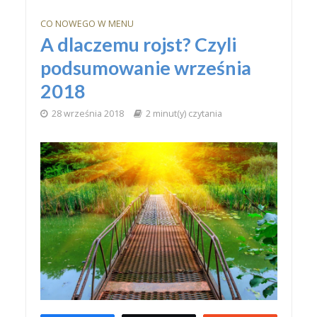
CO NOWEGO W MENU
A dlaczemu rojst? Czyli
podsumowanie września
2018
28 września 2018
2 minut(y) czytania