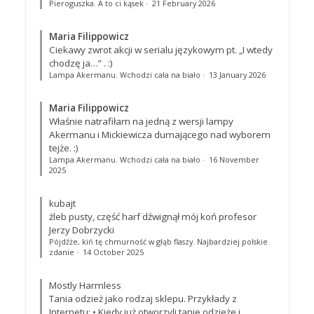
Pieroguszka. A to ci kąsek
·
21 February 2026
Maria Filippowicz
Ciekawy zwrot akcji w serialu językowym pt. „I wtedy
chodzę ja…”
. :)
Lampa Akermanu. Wchodzi cała na biało
·
13 January 2026
Maria Filippowicz
Właśnie natrafiłam na jedną z wersji lampy
Akermanu i Mickiewicza dumającego nad wyborem
tejże. :)
Lampa Akermanu. Wchodzi cała na biało
·
16 November
2025
kubajt
żleb pusty, część harf dźwignął mój koń profesor
Jerzy Dobrzycki
Pójdźże, kiń tę chmurność w głąb flaszy. Najbardziej polskie
zdanie
·
14 October 2025
Mostly Harmless
Tania odzież jako rodzaj sklepu. Przykłady z
Internetu: • Kiedy już otworzyli tanie odzieże i