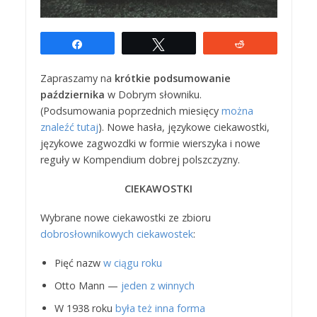
Udostępnij
Tweetuj
Reddit
Zapraszamy na
krótkie podsumowanie
października
w Dobrym słowniku.
(Podsumowania poprzednich miesięcy
można
znaleźć tutaj
). Nowe hasła, językowe ciekawostki,
językowe zagwozdki w formie wierszyka i nowe
reguły w Kompendium dobrej polszczyzny.
CIEKAWOSTKI
Wybrane nowe ciekawostki ze zbioru
dobrosłownikowych ciekawostek
:
Pięć nazw
w ciągu roku
Otto Mann —
jeden z winnych
W 1938 roku
była też inna forma