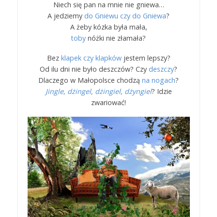
Niech się pan na mnie nie gniewa…
A jedziemy
do Gniewu czy do Gniewa
?
A żeby kózka była mała,
toby
nóżki nie złamała?
Bez
klapek czy klapków
jestem lepszy?
Od ilu dni nie było deszczów? Czy
deszczy
?
Dlaczego w Małopolsce chodzą
na nogach
?
Jingle
,
dżingel
,
dżingiel
,
dżyngiel
? Idzie
zwariować!