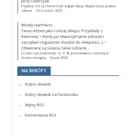
Jerzy Dobrzycki
Pójdźże, kiń tę chmurność w głąb flaszy. Najbardziej polskie
zdanie
·
14 October 2025
Mostly Harmless
Tania odzież jako rodzaj sklepu. Przykłady z
Internetu: • Kiedy już otworzyli tanie odzieże i
zaczęłam regularnie chodzić do sklepów (...). •
Otwierane są solaria, tanie odzieże....
Liczba rzeczowników, cz. II. W poszukiwaniu odzieży w
liczbie mnogiej
·
4 June 2025
NA SKRÓTY
Dobry słownik
Dobry słownik na Facebooku
Wpisy RSS
Komentarze RSS