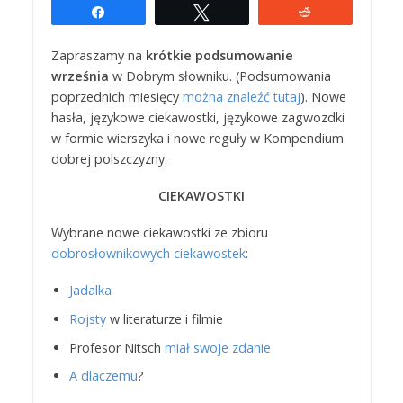
Udostępnij
Tweetuj
Reddit
Zapraszamy na
krótkie podsumowanie
września
w Dobrym słowniku. (Podsumowania
poprzednich miesięcy
można znaleźć tutaj
). Nowe
hasła, językowe ciekawostki, językowe zagwozdki
w formie wierszyka i nowe reguły w Kompendium
dobrej polszczyzny.
CIEKAWOSTKI
Wybrane nowe ciekawostki ze zbioru
dobrosłownikowych ciekawostek
:
Jadalka
Rojsty
w literaturze i filmie
Profesor Nitsch
miał swoje zdanie
A dlaczemu
?