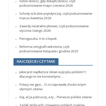
Gdzie idziesz, gdy dokądś idziesz, czyli
podsumowanie maja i czerwca 2026
Schody w liczbie pojedynczej, czyli podsumowanie
marca i kwietnia 2026
Zawody neutralne płciowo, czyli podsumowanie
stycznia i lutego 2026
Pieroguszka. A to ci kąsek
Reforma ortografii wdrożona, czyli
podsumowanie listopada i grudnia 2025
NAJCZĘŚCIEJ CZYTANE
Jakie jest najdłuższe słowo w języku polskim? I
dlaczego to nie konstantyno…
Polacy nie gęsi… O co naprawdę chodzi w tym
słynnym zdaniu
Daj, ać ja pobruszę, a ty… Pierwsze polskie zdanie
Zażółć gęślą jaźń. Używajmy polskich znaków