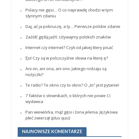
Polacy nie gęsi… O co naprawdę chodzi w tym
słynnym zdaniu
Daj, ać ja pobruszę, a ty… Pierwsze polskie zdanie
Zażółć gęślą jaźń. Używajmy polskich znaków
Internet czy internet? Czyli od jakiej litery pisać
Ęsi! Czy są w polszczyźnie słowa na literę ę?
Ani on, ani ona, ani ono. Jakiego rodzaju są
nożyczki?
Te radio? Te okno czy to okno? O „to” jest pytanie!
7 faktów o słownikach, o których nie powie Ci
wydawca
Pan wiewiórka, mąż gęsi i żona jelenia. Językowa
płeć zwierząt (plus quiz)
NAJNOWSZE KOMENTARZE