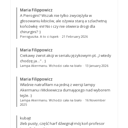
Maria Filippowicz
A Pierogini? Wszak nie tylko zwyciężyła w
głosowaniu kibiców, ale ożywia starą a szlachetną
końcówkę -ini! No i czy nie otwiera drogi dla
chirurgini? :)
Pieroguszka. A to ci kąsek
·
21 February 2026
Maria Filippowicz
Ciekawy zwrot akcji w serialu językowym pt. „I wtedy
chodzę ja…”
. :)
Lampa Akermanu. Wchodzi cała na biało
·
13 January 2026
Maria Filippowicz
Właśnie natrafiłam na jedną z wersji lampy
Akermanu i Mickiewicza dumającego nad wyborem
tejże. :)
Lampa Akermanu. Wchodzi cała na biało
·
16 November
2025
kubajt
żleb pusty, część harf dźwignął mój koń profesor