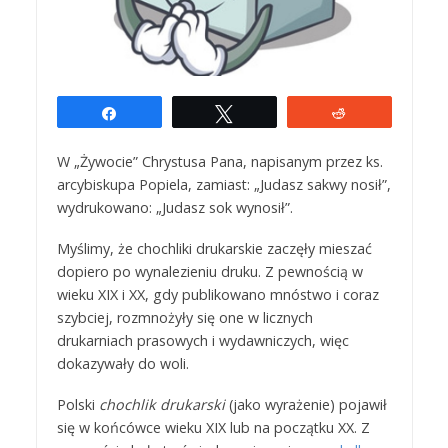
Udostępnij
Tweetuj
Reddit
W „Żywocie” Chrystusa Pana, napisanym przez ks.
arcybiskupa Popiela, zamiast: „Judasz sakwy nosił”,
wydrukowano: „Judasz sok wynosił”.
Myślimy, że chochliki drukarskie zaczęły mieszać
dopiero po wynalezieniu druku. Z pewnością w
wieku XIX i XX, gdy publikowano mnóstwo i coraz
szybciej, rozmnożyły się one w licznych
drukarniach prasowych i wydawniczych, więc
dokazywały do woli.
Polski
chochlik
drukarski
(jako wyrażenie) pojawił
się w końcówce wieku XIX lub na początku XX. Z