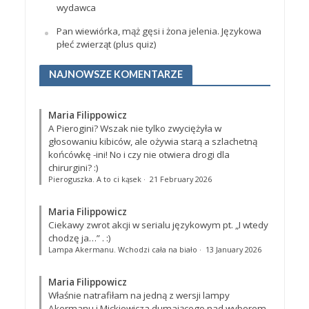
wydawca
Pan wiewiórka, mąż gęsi i żona jelenia. Językowa
płeć zwierząt (plus quiz)
NAJNOWSZE KOMENTARZE
Maria Filippowicz
A Pierogini? Wszak nie tylko zwyciężyła w
głosowaniu kibiców, ale ożywia starą a szlachetną
końcówkę -ini! No i czy nie otwiera drogi dla
chirurgini? :)
Pieroguszka. A to ci kąsek
·
21 February 2026
Maria Filippowicz
Ciekawy zwrot akcji w serialu językowym pt. „I wtedy
chodzę ja…”
. :)
Lampa Akermanu. Wchodzi cała na biało
·
13 January 2026
Maria Filippowicz
Właśnie natrafiłam na jedną z wersji lampy
Akermanu i Mickiewicza dumającego nad wyborem