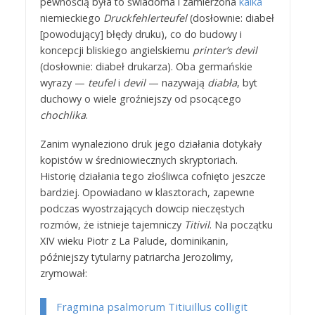
pewnością była to świadoma i zamierzona
kalka
niemieckiego
Druckfehlerteufel
(dosłownie: diabeł
[powodujący] błędy druku), co do budowy i
koncepcji bliskiego angielskiemu
printer’s devil
(dosłownie: diabeł drukarza). Oba germańskie
wyrazy —
teufel
i
devil
— nazywają
diabła
, byt
duchowy o wiele groźniejszy od psocącego
chochlika
.
Zanim wynaleziono druk jego działania dotykały
kopistów w średniowiecznych skryptoriach.
Historię działania tego złośliwca cofnięto jeszcze
bardziej. Opowiadano w klasztorach, zapewne
podczas wyostrzających dowcip nieczęstych
rozmów, że istnieje tajemniczy
Titivil
. Na początku
XIV wieku Piotr z La Palude, dominikanin,
późniejszy tytularny patriarcha Jerozolimy,
zrymował:
Fragmina psalmorum Titiuillus colligit