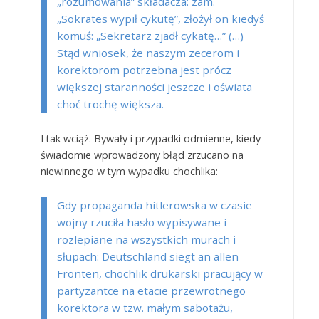
„rozumowania” składacza: zam.
„Sokrates wypił cykutę”, złożył on kiedyś
komuś: „Sekretarz zjadł cykatę…” (…)
Stąd wniosek, że naszym zecerom i
korektorom potrzebna jest prócz
większej staranności jeszcze i oświata
choć trochę większa.
I tak wciąż. Bywały i przypadki odmienne, kiedy
świadomie wprowadzony błąd zrzucano na
niewinnego w tym wypadku chochlika:
Gdy propaganda hitlerowska w czasie
wojny rzuciła hasło wypisywane i
rozlepiane na wszystkich murach i
słupach:
Deutschland siegt an allen
Fronten
, chochlik drukarski pracujący w
partyzantce na etacie przewrotnego
korektora w tzw. małym sabotażu,