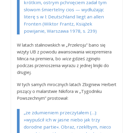
krótkim, ostrym pchnięciem zadał tym
słowom śmiertelny cios — wydłużając
literę
s
w
l
:
Deutschland liegt an allen
Fronten
(Wiktor Frantz, Książek
powijanie, Warszawa 1978, s. 239)
W latach stalinowskich w „Przekroju” bano się
wizyty UB z powodu awansowania wicepremiera
Minca na premiera, bo
wice
gdzieś zginęło
podczas przenoszenia wyrazu z jednej linijki do
drugiej.
W tych samych mrocznych latach Zbigniew Herbert
piszący o malarstwie Nikifora w „Tygodniku
Powszechnym” prostował:
„ze zdumieniem przeczytałem (…):
»wypuścił ich w jasne niebo jak trzy
dorodne partie«. Obraz, rzekłbym, nieco