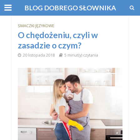
BLOG DOBREGO SŁOWNIKA
SMACZKI JĘZYKOWE
O chędożeniu, czyli w
zasadzie o czym?
20 listopada 2018
5 minut(y) czytania