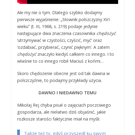
Ale my nie o tym. Dlatego szybko dodajmy
pierwsze wyjaśnienie: „Słownik polszczyzny XVI
wieku” (t. III, 1968, s. 219) podaje jedynie
następujące dwa znaczenia czasownika
chędożyć
:
‘utrzymywać w czystości, czyścić, myć’ oraz
‘ozdabiać, przybierać, czynić pięknym’. A zatem
chędożyć
znaczyło kiedyś całkiem co innego. I to
właśnie to co innego robił Maciuś z końmi…
Skoro chędożenie obecne jest od tak dawna w
polszczyźnie, to podajmy przykłady użycia.
DAWNO I NIEDAWNO TEMU
Mikołaj Rej chyba pisał o zajęciach poczciwego
gospodarza, ale niełatwo dziś objaśnić, jakie
rozkosze starości faktycznie miał na myśli:
Także też ty, gdyś przyszedł ku swym