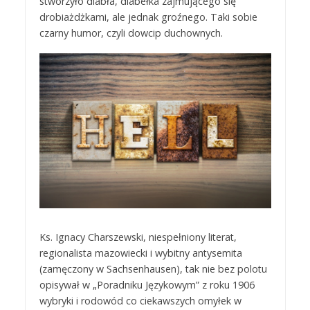
stworzyło diabła, diabełka zajmującego się
drobiażdżkami, ale jednak groźnego. Taki sobie
czarny humor, czyli dowcip duchownych.
Ks. Ignacy Charszewski, niespełniony literat,
regionalista mazowiecki i wybitny antysemita
(zamęczony w Sachsenhausen), tak nie bez polotu
opisywał w „Poradniku Językowym” z roku 1906
wybryki i rodowód co ciekawszych omyłek w