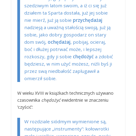
szedziwym latom swoim, a iż ci się już
działem ta Sparta dostała, już jej sobie
nie mierź, już ją sobie
przychędażaj
nadzieją a uważną stałością swoją, już ją
sobie, jako dobry gospodarz on stary
dom swój,
ochędażaj
, pobijaj, ocieraj,
boć i dłużej potrwać może, i lepszej
rozkoszy, gdy ji sobie
chędożyć
a zdobić
będziesz, w nim użyć możesz, niżli byś ji
przez swą niedbałość zaplugawił a
omierził sobie.
W wieku XVIII w książkach technicznych używano
czasownika
chędożyć
ewidentnie w znaczeniu
‘czyścić’:
W rozdziale siódmym wymienione są,
następujące „instrumenty”: kołowrotki