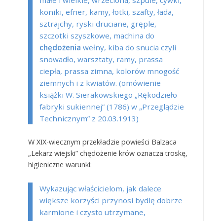
małe i wielkie, wrzeciona, szpule, cywki,
koniki, efner, kamy, łotki, szafty, łada,
sztrajchy, ryski druciane, gręple,
szczotki szyszkowe, machina do
chędożenia
wełny, kiba do snucia czyli
snowadło, warsztaty, ramy, prassa
ciepła, prassa zimna, kolorów mnogość
ziemnych i z kwiatów. (omówienie
książki W. Sierakowskiego „Rękodzieło
fabryki sukiennej” (1786) w „Przeglądzie
Technicznym” z 20.03.1913)
W XIX-wiecznym przekładzie powieści Balzaca
„Lekarz wiejski” chędożenie krów oznacza troskę,
higieniczne warunki:
Wykazując właścicielom, jak dalece
większe korzyści przynosi bydlę dobrze
karmione i czysto utrzymane,