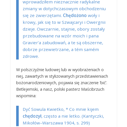
wprowadziłem nieznacznie radykalne
zmiany w dotychczasowym obchodzeniu
się ze zwierzętami.
Chędożono
woły i
krowy, jak się to w Szwajcaryi i Owergnii
dzieje. Owczarnie, stajnie, obory zostały
przebudowane na wzór moich i pana
Gravier’a zabudowań, a te są obszerne,
dobrze przewietrzane, a tém samém
zdrowe.
W polszczyźnie ludowej lub w wyobrażeniach o
niej, zawartych w stylizowanych przedstawieniach
bożonarodzeniowych, pojawia się znaczenie ‘bić’.
Betlejemski, a nasz, polski pasterz Maścibrzuch
wspomina:
Dyć Sowula Kwietko, * Co mnie kijem
chędozył
, często a nie letko. (Kantyczki,
Mikołów–Warszawa 1904, s. 299)