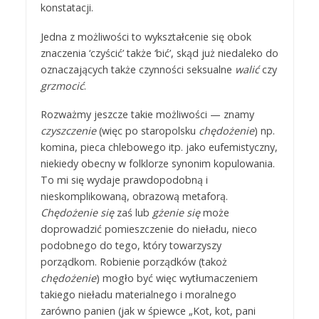
konstatacji.
Jedna z możliwości to wykształcenie się obok
znaczenia ‘czyścić’ także ‘bić’, skąd już niedaleko do
oznaczających także czynności seksualne
walić
czy
grzmocić
.
Rozważmy jeszcze takie możliwości — znamy
czyszczenie
(więc po staropolsku
chędożenie
) np.
komina, pieca chlebowego itp. jako eufemistyczny,
niekiedy obecny w folklorze synonim kopulowania.
To mi się wydaje prawdopodobną i
nieskomplikowaną, obrazową metaforą.
Chędożenie się
zaś lub
gżenie się
może
doprowadzić pomieszczenie do nieładu, nieco
podobnego do tego, który towarzyszy
porządkom. Robienie porządków (takoż
chędożenie
) mogło być więc wytłumaczeniem
takiego nieładu materialnego i moralnego
zarówno panien (jak w śpiewce „Kot, kot, pani