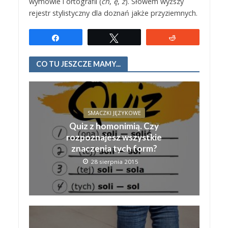
wymowie i ortografii (
ch
,
ę
,
ż
). Słowem wyższy
rejestr stylistyczny dla doznań jakże przyziemnych.
Udostępnij
Tweetuj
Reddit
CO TU JESZCZE MAMY...
SMACZKI JĘZYKOWE
Quiz z homonimią. Czy
rozpoznajesz wszystkie
znaczenia tych form?
28 sierpnia 2015