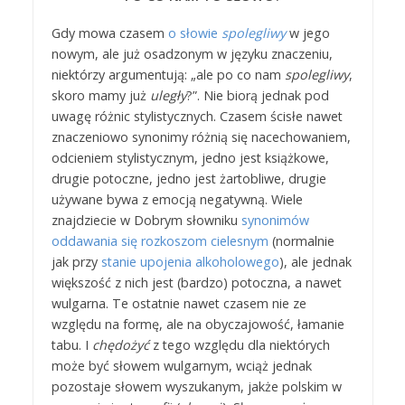
Gdy mowa czasem
o słowie
spolegliwy
w jego
nowym, ale już osadzonym w języku znaczeniu,
niektórzy argumentują: „ale po co nam
spolegliwy
,
skoro mamy już
uległy
?”. Nie biorą jednak pod
uwagę różnic stylistycznych. Czasem ścisłe nawet
znaczeniowo synonimy różnią się nacechowaniem,
odcieniem stylistycznym, jedno jest książkowe,
drugie potoczne, jedno jest żartobliwe, drugie
używane bywa z emocją negatywną. Wiele
znajdziecie w Dobrym słowniku
synonimów
oddawania się rozkoszom cielesnym
(normalnie
jak przy
stanie upojenia alkoholowego
), ale jednak
większość z nich jest (bardzo) potoczna, a nawet
wulgarna. Te ostatnie nawet czasem nie ze
względu na formę, ale na obyczajowość, łamanie
tabu. I
chędożyć
z tego względu dla niektórych
może być słowem wulgarnym, wciąż jednak
pozostaje słowem wyszukanym, jakże polskim w