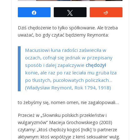
Udostępnij
Tweetuj
Reddit
Dziś chędożenie to tylko spółkowanie. Ale trzeba
uważać, bo gdy czytać będziemy Reymonta:
Maciusiowi łuna radości zaświeciła w
oczach, cofnął się jednak w przepisany
sposób i dalej zapalczywie
chędożył
konie, ale raz po raz leciała mu gruba łza
po tłustych, pucołowatych policzkach…
(Władysław Reymont, Rok 1794, 1918)
to żebyśmy się, nomen omen, nie zagalopowali…
Przecież w „Słowniku polskich przekleństw i
wulgaryzmów” Macieja Grochowskiego (2003)
czytamy: „ktoś chędoży kogoś [ndk] ‘o partnerze
aktywnym: ktoś współżyje z kimś seksualnie’ wulg.