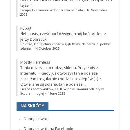
tejże. :)
Lampa Akermanu. Wchodzi cała na biało
·
16 November
2025
kubajt
żleb pusty, część harf dźwignął mój koń profesor
Jerzy Dobrzycki
Pójdźże, kiń tę chmurność w głąb flaszy. Najbardziej polskie
zdanie
·
14 October 2025
Mostly Harmless
Tania odzież jako rodzaj sklepu. Przykłady z
Internetu: • Kiedy już otworzyli tanie odzieże i
zaczęłam regularnie chodzić do sklepów (...). •
Otwierane są solaria, tanie odzieże....
Liczba rzeczowników, cz. II. W poszukiwaniu odzieży w
liczbie mnogiej
·
4 June 2025
NA SKRÓTY
Dobry słownik
Dobry słownik na Facebooku