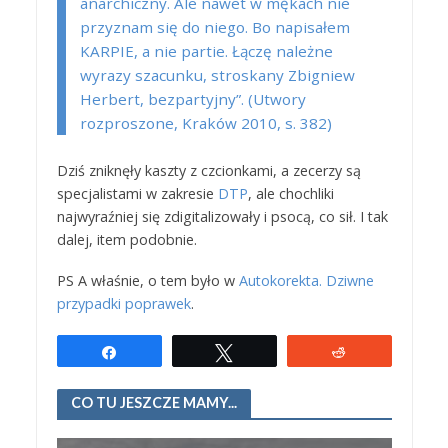
anarchiczny. Ale nawet w mękach nie
przyznam się do niego. Bo napisałem
KARPIE, a nie partie. Łączę należne
wyrazy szacunku, stroskany Zbigniew
Herbert, bezpartyjny”. (Utwory
rozproszone, Kraków 2010, s. 382)
Dziś zniknęły kaszty z czcionkami, a zecerzy są
specjalistami w zakresie
DTP
, ale chochliki
najwyraźniej się zdigitalizowały i psocą, co sił. I tak
dalej, item podobnie.
PS A właśnie, o tem było w
Autokorekta. Dziwne
przypadki poprawek
.
Udostępnij
Tweetuj
Reddit
CO TU JESZCZE MAMY...