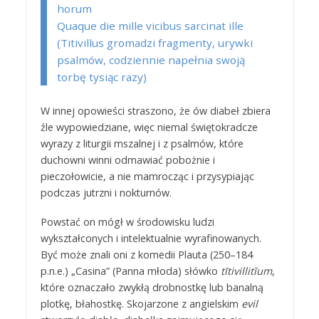
horum
Quaque die mille vicibus sarcinat ille
(Titivillus gromadzi fragmenty, urywki
psalmów, codziennie napełnia swoją
torbę tysiąc razy)
W innej opowieści straszono, że ów diabeł zbiera
źle wypowiedziane, więc niemal świętokradcze
wyrazy z liturgii mszalnej i z psalmów, które
duchowni winni odmawiać pobożnie i
pieczołowicie, a nie mamrocząc i przysypiając
podczas jutrzni i nokturnów.
Powstać on mógł w środowisku ludzi
wykształconych i intelektualnie wyrafinowanych.
Być może znali oni z komedii Plauta (250–184
p.n.e.) „Casina” (Panna młoda) słówko
tītivillitĭum
,
które oznaczało zwykłą drobnostkę lub banalną
plotkę, błahostkę. Skojarzone z angielskim
evil