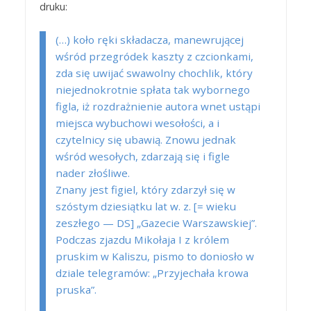
druku:
(…) koło ręki składacza, manewrującej
wśród przegródek kaszty z czcionkami,
zda się uwijać swawolny chochlik, który
niejednokrotnie spłata tak wybornego
figla, iż rozdrażnienie autora wnet ustąpi
miejsca wybuchowi wesołości, a i
czytelnicy się ubawią. Znowu jednak
wśród wesołych, zdarzają się i figle
nader złośliwe.
Znany jest figiel, który zdarzył się w
szóstym dziesiątku lat w. z. [= wieku
zeszłego — DS] „Gazecie Warszawskiej”.
Podczas zjazdu Mikołaja I z królem
pruskim w Kaliszu, pismo to doniosło w
dziale telegramów: „Przyjechała
krowa
pruska”.