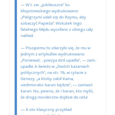
— W t. zw. „Jubileuszce” ks.
Kłopotowskiego wydrukowano:
„Pielgrzymi udali się do Rzymu, aby
s
obaczyć Papieża”. Wskutek tego
fatalnego błędu wycofano z obiegu cały
nakład.
— Piszącemu to zdarzyło się, że mu w
jednym z artykułów wydrukowano:
„Ponieważ… poezya dziś upad
l
a”, — zam.:
upadła
. A świeżo w „Dwóch kazaniach
politycznych”, na str. 76, w cytacie z
Genezy: „a ktoby zabił Kaina,
siedmiorako
b
aran będzie”, — zamiast:
karan
. No, pewno, że i baran, kto myśli,
że drogą morderstw dojdzie do celu!
— A oto klasyczny przykład