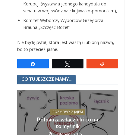
Korupcji (wystawia jednego kandydata do
senatu w województwie kujawsko-pomorskim),
Komitet Wyborczy Wyborców Grzegorza
Brauna „Szczęść Boże!”.
Nie będę pytał, która jest waszą ulubioną nazwą,
bo to przecież jasne.
Udostępnij
Tweetuj
Reddit
CO TU JESZCZE MAMY...
ROZMOWY Z JAJEM
Półpauzą w łącznik i co na
to myślnik
6 listopada 2015