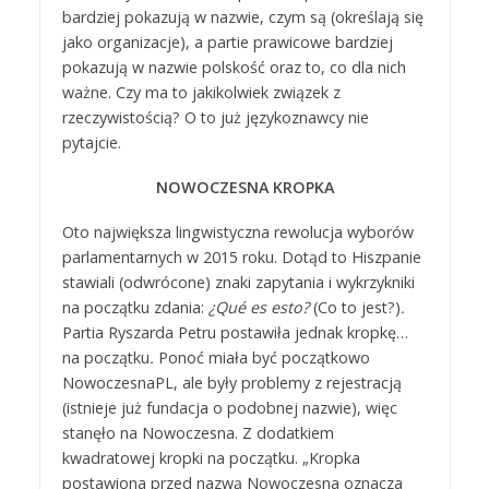
bardziej pokazują w nazwie, czym są (określają się
jako organizacje), a partie prawicowe bardziej
pokazują w nazwie polskość oraz to, co dla nich
ważne. Czy ma to jakikolwiek związek z
rzeczywistością? O to już językoznawcy nie
pytajcie.
NOWOCZESNA KROPKA
Oto największa lingwistyczna rewolucja wyborów
parlamentarnych w 2015 roku. Dotąd to Hiszpanie
stawiali (odwrócone) znaki zapytania i wykrzykniki
na początku zdania:
¿Qué es esto?
(Co to jest?)
.
Partia Ryszarda Petru postawiła jednak kropkę…
na początku
.
Ponoć miała być początkowo
NowoczesnaPL, ale były problemy z rejestracją
(istnieje już fundacja o podobnej nazwie), więc
stanęło na Nowoczesna. Z dodatkiem
kwadratowej kropki na początku. „Kropka
postawiona przed nazwą Nowoczesna oznacza