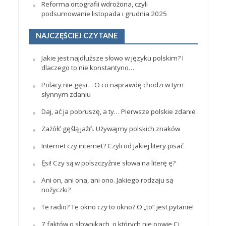
Reforma ortografii wdrożona, czyli
podsumowanie listopada i grudnia 2025
NAJCZĘŚCIEJ CZYTANE
Jakie jest najdłuższe słowo w języku polskim? I
dlaczego to nie konstantyno…
Polacy nie gęsi… O co naprawdę chodzi w tym
słynnym zdaniu
Daj, ać ja pobruszę, a ty… Pierwsze polskie zdanie
Zażółć gęślą jaźń. Używajmy polskich znaków
Internet czy internet? Czyli od jakiej litery pisać
Ęsi! Czy są w polszczyźnie słowa na literę ę?
Ani on, ani ona, ani ono. Jakiego rodzaju są
nożyczki?
Te radio? Te okno czy to okno? O „to” jest pytanie!
7 faktów o słownikach, o których nie powie Ci