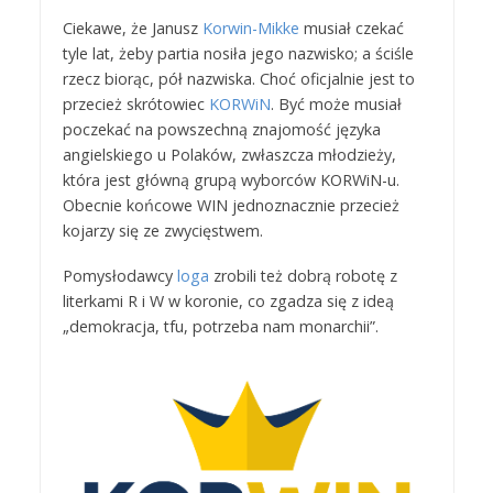
Ciekawe, że Janusz
Korwin-Mikke
musiał czekać
tyle lat, żeby partia nosiła jego nazwisko; a ściśle
rzecz biorąc, pół nazwiska. Choć oficjalnie jest to
przecież skrótowiec
KORWiN
. Być może musiał
poczekać na powszechną znajomość języka
angielskiego u Polaków, zwłaszcza młodzieży,
która jest główną grupą wyborców KORWiN-u.
Obecnie końcowe WIN jednoznacznie przecież
kojarzy się ze zwycięstwem.
Pomysłodawcy
loga
zrobili też dobrą robotę z
literkami R i W w koronie, co zgadza się z ideą
„demokracja, tfu, potrzeba nam monarchii”.