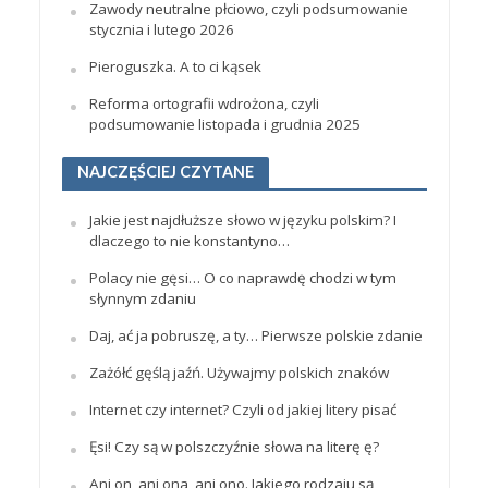
Zawody neutralne płciowo, czyli podsumowanie
stycznia i lutego 2026
Pieroguszka. A to ci kąsek
Reforma ortografii wdrożona, czyli
podsumowanie listopada i grudnia 2025
NAJCZĘŚCIEJ CZYTANE
Jakie jest najdłuższe słowo w języku polskim? I
dlaczego to nie konstantyno…
Polacy nie gęsi… O co naprawdę chodzi w tym
słynnym zdaniu
Daj, ać ja pobruszę, a ty… Pierwsze polskie zdanie
Zażółć gęślą jaźń. Używajmy polskich znaków
Internet czy internet? Czyli od jakiej litery pisać
Ęsi! Czy są w polszczyźnie słowa na literę ę?
Ani on, ani ona, ani ono. Jakiego rodzaju są