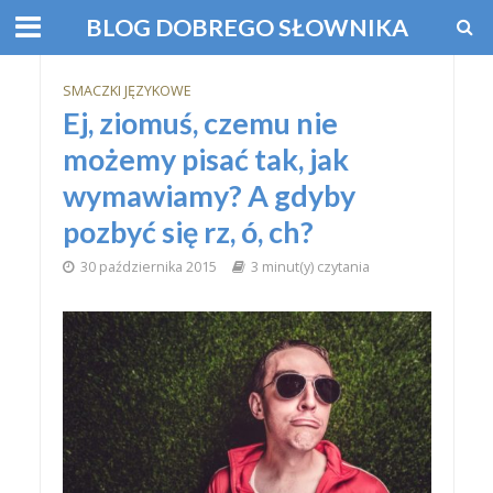
BLOG DOBREGO SŁOWNIKA
SMACZKI JĘZYKOWE
Ej, ziomuś, czemu nie
możemy pisać tak, jak
wymawiamy? A gdyby
pozbyć się rz, ó, ch?
30 października 2015
3 minut(y) czytania