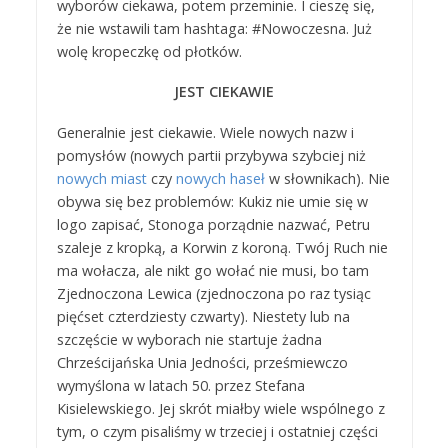
wyborów ciekawa, potem przeminie. I cieszę się,
że nie wstawili tam hashtaga: #Nowoczesna. Już
wolę kropeczkę od płotków.
JEST CIEKAWIE
Generalnie jest ciekawie. Wiele nowych nazw i
pomysłów (nowych partii przybywa szybciej niż
nowych miast
czy
nowych haseł
w słownikach). Nie
obywa się bez problemów: Kukiz nie umie się w
logo zapisać, Stonoga porządnie nazwać, Petru
szaleje z kropką, a Korwin z koroną. Twój Ruch nie
ma wołacza, ale nikt go wołać nie musi, bo tam
Zjednoczona Lewica (zjednoczona po raz tysiąc
pięćset czterdziesty czwarty). Niestety lub na
szczęście w wyborach nie startuje żadna
Chrześcijańska Unia Jedności, prześmiewczo
wymyślona w latach 50. przez Stefana
Kisielewskiego. Jej skrót miałby wiele wspólnego z
tym, o czym pisaliśmy w trzeciej i ostatniej części