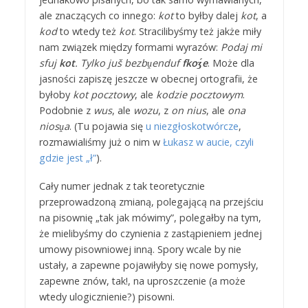
ale znaczących co innego:
kot
to byłby dalej
kot
, a
kod
to wtedy też
kot
. Stracilibyśmy też jakże miły
nam związek między formami wyrazów:
Podaj mi
sfuj
kot
. Tylko juš bezbṷenduf
fkoʒ́e
. Może dla
jasności zapiszę jeszcze w obecnej ortografii, że
byłoby
kot pocztowy
, ale
kodzie pocztowym
.
Podobnie z
wus
, ale
wozu
, z
on
nius
, ale
ona
niosṷa
. (Tu pojawia się
u niezgłoskotwórcze
,
rozmawialiśmy już o nim w
Łukasz w aucie, czyli
gdzie jest „ł”
).
Cały numer jednak z tak teoretycznie
przeprowadzoną zmianą, polegającą na przejściu
na pisownię „tak jak mówimy”, polegałby na tym,
że mielibyśmy do czynienia z zastąpieniem jednej
umowy pisowniowej inną. Spory wcale by nie
ustały, a zapewne pojawiłyby się nowe pomysły,
zapewne znów, tak!, na uproszczenie (a może
wtedy ulogicznienie?) pisowni.