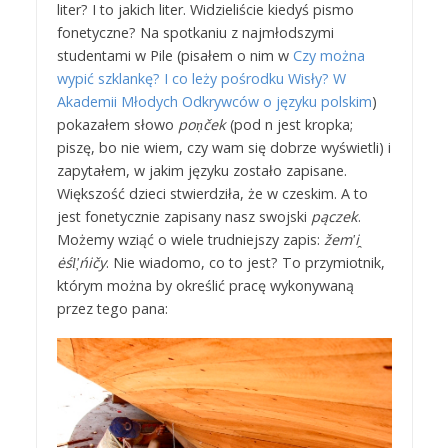
liter? I to jakich liter. Widzieliście kiedyś pismo
fonetyczne? Na spotkaniu z najmłodszymi
studentami w Pile (pisałem o nim w
Czy można
wypić szklankę? I co leży pośrodku Wisły? W
Akademii Młodych Odkrywców o języku polskim
)
pokazałem słowo
poṇček
(pod n jest kropka;
piszę, bo nie wiem, czy wam się dobrze wyświetli) i
zapytałem, w jakim języku zostało zapisane.
Większość dzieci stwierdziła, że w czeskim. A to
jest fonetycznie zapisany nasz swojski
pączek
.
Możemy wziąć o wiele trudniejszy zapis:
žemʹi ̯
ėśl̦ʹńičy
. Nie wiadomo, co to jest? To przymiotnik,
którym można by określić pracę wykonywaną
przez tego pana: