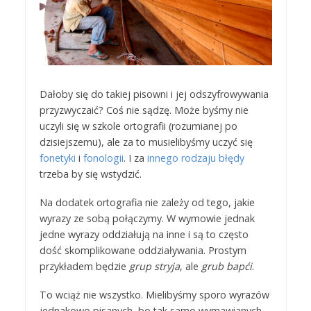
Dałoby się do takiej pisowni i jej odszyfrowywania
przyzwyczaić? Coś nie sądzę. Może byśmy nie
uczyli się w szkole ortografii (rozumianej po
dzisiejszemu), ale za to musielibyśmy uczyć się
fonetyki
i
fonologii
. I za
innego rodzaju błędy
trzeba by się wstydzić.
Na dodatek ortografia nie zależy od tego, jakie
wyrazy ze sobą połączymy. W wymowie jednak
jedne wyrazy oddziałują na inne i są to często
dość skomplikowane oddziaływania. Prostym
przykładem będzie
grup stryja
, ale
grub bapći
.
To wciąż nie wszystko. Mielibyśmy sporo wyrazów
jednakowo pisanych, bo tak samo wymawianych,