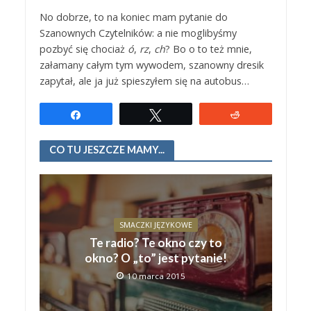
No dobrze, to na koniec mam pytanie do
Szanownych Czytelników: a nie moglibyśmy
pozbyć się chociaż
ó
,
rz
,
ch
? Bo o to też mnie,
załamany całym tym wywodem, szanowny dresik
zapytał, ale ja już spieszyłem się na autobus…
Udostępnij
Tweetuj
Reddit
CO TU JESZCZE MAMY...
SMACZKI JĘZYKOWE
Te radio? Te okno czy to
okno? O „to” jest pytanie!
10 marca 2015