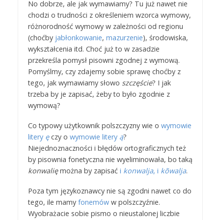
No dobrze, ale jak wymawiamy? Tu już nawet nie
chodzi o trudności z określeniem wzorca wymowy,
różnorodność wymowy w zależności od regionu
(choćby
jabłonkowanie
,
mazurzenie
), środowiska,
wykształcenia itd. Choć już to w zasadzie
przekreśla pomysł pisowni zgodnej z wymową.
Pomyślmy, czy zdajemy sobie sprawę choćby z
tego, jak wymawiamy słowo
szczęście
? I jak
trzeba by je zapisać, żeby to było zgodnie z
wymową?
Co typowy użytkownik polszczyzny wie o
wymowie
litery
ę
czy o
wymowie litery
ą
?
Niejednoznaczności i błędów ortograficznych też
by pisownia fonetyczna nie wyeliminowała, bo taką
konwalię
można by zapisać
i
konwalja
, i
kõwalja
.
Poza tym językoznawcy nie są zgodni nawet co do
tego, ile mamy
fonemów
w polszczyźnie.
Wyobrażacie sobie pismo o nieustalonej liczbie