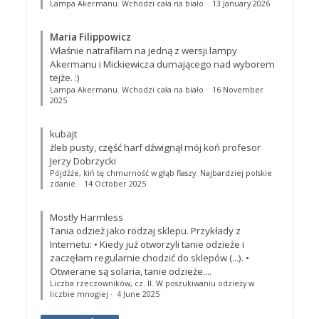
Lampa Akermanu. Wchodzi cała na biało
·
13 January 2026
Maria Filippowicz
Właśnie natrafiłam na jedną z wersji lampy
Akermanu i Mickiewicza dumającego nad wyborem
tejże. :)
Lampa Akermanu. Wchodzi cała na biało
·
16 November
2025
kubajt
żleb pusty, część harf dźwignął mój koń profesor
Jerzy Dobrzycki
Pójdźże, kiń tę chmurność w głąb flaszy. Najbardziej polskie
zdanie
·
14 October 2025
Mostly Harmless
Tania odzież jako rodzaj sklepu. Przykłady z
Internetu: • Kiedy już otworzyli tanie odzieże i
zaczęłam regularnie chodzić do sklepów (...). •
Otwierane są solaria, tanie odzieże....
Liczba rzeczowników, cz. II. W poszukiwaniu odzieży w
liczbie mnogiej
·
4 June 2025