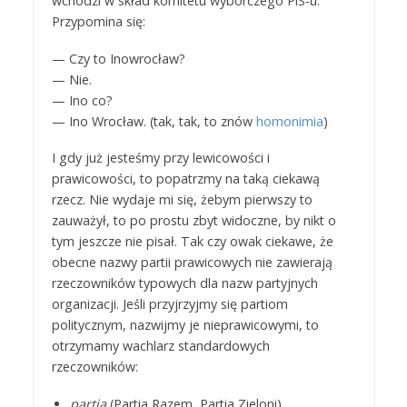
wchodzi w skład komitetu wyborczego PiS-u.
Przypomina się:
— Czy to Inowrocław?
— Nie.
— Ino co?
— Ino Wrocław. (tak, tak, to znów
homonimia
)
I gdy już jesteśmy przy lewicowości i
prawicowości, to popatrzmy na taką ciekawą
rzecz. Nie wydaje mi się, żebym pierwszy to
zauważył, to po prostu zbyt widoczne, by nikt o
tym jeszcze nie pisał. Tak czy owak ciekawe, że
obecne nazwy partii prawicowych nie zawierają
rzeczowników typowych dla nazw partyjnych
organizacji. Jeśli przyjrzyjmy się partiom
politycznym, nazwijmy je nieprawicowymi, to
otrzymamy wachlarz standardowych
rzeczowników:
partia
(Partia Razem, Partia Zieloni),