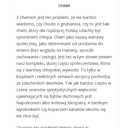
CHAM
Z chamem jest ten problem, że nie bardzo
wiadomo, czy chodzi o grubianina, czy to jest taki
cham, który dla rządzącej Polską szlachty był
synonimem chłopa. Cham jako nazwa warstwy
społecznej, jako determinant od urodzenia do
śmierci (bez względu na maniery, sposób
zachowania i zasługi). Jest też w tym słowie pewien
nasz kompleks, dużej części społeczeństwa, która
się z warstwy chłopskiej wywodzi. To tylko w
książkach i niektórych serialach wszyscy pochodzą
ze szlacheckich dworków. Tak jak bardzo często w
czasie seansów spirytystycznych większość
ujawniających się bytów duchowych jest
Napoleonem albo królową Kleopatrą. A biednym
wyrobnikiem czy kopaczem kanałów nikomu się
nie chce być.
Cham
to też przykład takiego słowa w