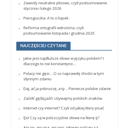
Zawody neutralne płciowo, czyli podsumowanie
stycznia i lutego 2026
Pieroguszka. A to ci kąsek
Reforma ortografii wdrożona, czyli
podsumowanie listopada i grudnia 2025
NAJCZĘŚCIEJ CZYTANE
Jakie jest najdłuższe słowo w języku polskim? I
dlaczego to nie konstantyno…
Polacy nie gęsi… O co naprawdę chodzi w tym
słynnym zdaniu
Daj, ać ja pobruszę, a ty… Pierwsze polskie zdanie
Zażółć gęślą jaźń. Używajmy polskich znaków
Internet czy internet? Czyli od jakiej litery pisać
Ęsi! Czy są w polszczyźnie słowa na literę ę?
Ani on, ani ona, ani ono. Jakiego rodzaju są