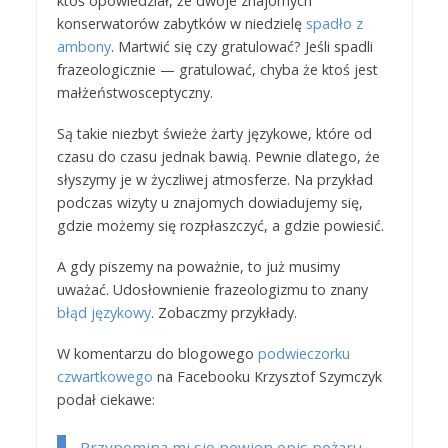
ktoś opowiedział, że dwoje znajomych
konserwatorów zabytków w niedzielę
spadło z
ambony
. Martwić się czy gratulować? Jeśli spadli
frazeologicznie — gratulować, chyba że ktoś jest
małżeństwosceptyczny.
Są takie niezbyt świeże żarty językowe, które od
czasu do czasu jednak bawią. Pewnie dlatego, że
słyszymy je w życzliwej atmosferze. Na przykład
podczas wizyty u znajomych dowiadujemy się,
gdzie możemy się rozpłaszczyć, a gdzie powiesić.
A gdy piszemy na poważnie, to już musimy
uważać. Udosłownienie frazeologizmu to znany
błąd językowy
. Zobaczmy przykłady.
W komentarzu do blogowego
podwieczorku
czwartkowego
na Facebooku Krzysztof Szymczyk
podał ciekawe:
Przypomina mi się pewien opis pożaru