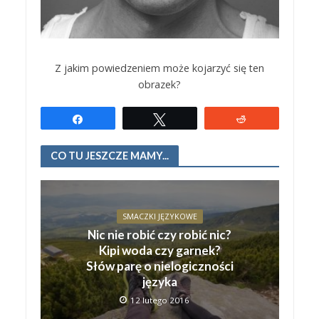
Z jakim powiedzeniem może kojarzyć się ten
obrazek?
Udostępnij
Tweetuj
Reddit
CO TU JESZCZE MAMY...
SMACZKI JĘZYKOWE
Nic nie robić czy robić nic?
Kipi woda czy garnek?
Słów parę o nielogiczności
języka
12 lutego 2016