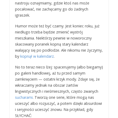
nastroju oznajmiamy, gdzie ktoś nas może
pocałować, nie zachęcamy go do żadnych
igraszek.
Humor może też być czarny. Jest koniec roku, już
niedługo trzeba będzie zmienić wystrój
mieszkania. Niektórzy pewnie w noworoczny
skacowany poranek kopną stary kalendarz
walający się po podłodze. Ale nikomu nie życzymy,
by
kopnął w kalendarz
.
No to teraz nieco lżej: spacerujemy (albo biegamy)
po galerii handlowej, aż tu przed samym
zamknięciem — ostatni krzyk mody. Zdaje się, że
wkraczamy jednak na obszar żartów
lingwistycznych i nieśmiesznych, często zwanych
sucharami
. Tworzą one serie, które mogą nas
ucieszyć albo rozjuszyć, a potem dzięki absurdowi
i seryjności ucieszyć znowu. Na przykład, gdy
SŁYCHAĆ: