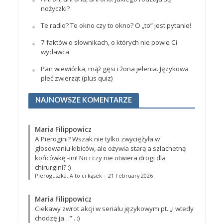
nożyczki?
Te radio? Te okno czy to okno? O „to” jest pytanie!
7 faktów o słownikach, o których nie powie Ci
wydawca
Pan wiewiórka, mąż gęsi i żona jelenia. Językowa
płeć zwierząt (plus quiz)
NAJNOWSZE KOMENTARZE
Maria Filippowicz
A Pierogini? Wszak nie tylko zwyciężyła w
głosowaniu kibiców, ale ożywia starą a szlachetną
końcówkę -ini! No i czy nie otwiera drogi dla
chirurgini? :)
Pieroguszka. A to ci kąsek
·
21 February 2026
Maria Filippowicz
Ciekawy zwrot akcji w serialu językowym pt. „I wtedy
chodzę ja…”
. :)