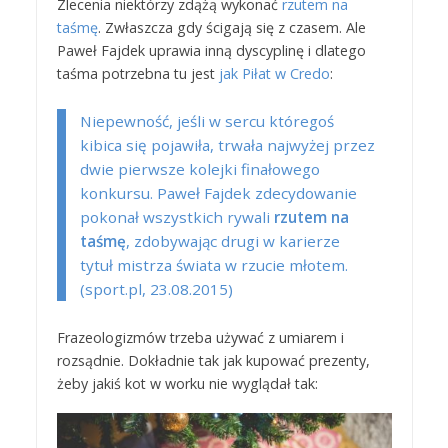
Zlecenia niektórzy zdążą wykonać
rzutem na
taśmę
. Zwłaszcza gdy ścigają się z czasem. Ale
Paweł Fajdek uprawia inną dyscyplinę i dlatego
taśma potrzebna tu jest
jak Piłat w Credo
:
Niepewność, jeśli w sercu któregoś
kibica się pojawiła, trwała najwyżej przez
dwie pierwsze kolejki finałowego
konkursu. Paweł Fajdek zdecydowanie
pokonał wszystkich rywali
rzutem na
taśmę
, zdobywając drugi w karierze
tytuł mistrza świata w rzucie młotem.
(sport.pl, 23.08.2015)
Frazeologizmów trzeba używać z umiarem i
rozsądnie. Dokładnie tak jak kupować prezenty,
żeby jakiś kot w worku nie wyglądał tak: