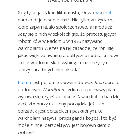
Gdy tylko jakiś konflikt narasta, słowo
warchoł
bardzo daje o sobie znać. Nie tylko w użyciach,
które zapamiętało społeczeństwo, a młodzież
uczy się o nich w szkołach (np. że protestujących
robotników w Radomiu w 1976 nazywano
warchołami). Ale też na tej zasadzie, że robi się
jakaś większa awantura polityczna i od razu słowo
to nie wiadomo skąd wybiega i już służy tym,
którzy chcą innych nim okładać.
Kołtun
jest pozornie słowem do
warchoła
bardzo
podobnym. W
kołtunie
jednak na pierwszy plan
wysuwa się czyjeś zacofanie. A warchoł to bardziej
ktoś, kto burzy ustalony porządek. Jeśli ten
porządek jest porządkiem paskudnym, to
warchołem nazywa propaganda kogoś, kto być
może z innej perspektywy jest bojownikiem o
wolność.