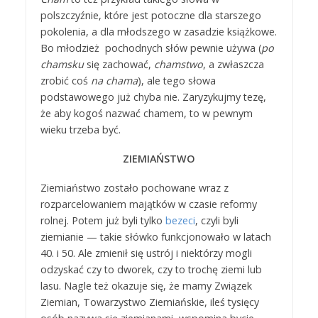
polszczyźnie, które jest potoczne dla starszego
pokolenia, a dla młodszego w zasadzie książkowe.
Bo młodzież pochodnych słów pewnie używa (
po
chamsku
się zachować,
chamstwo
, a zwłaszcza
zrobić coś
na chama
), ale tego słowa
podstawowego już chyba nie. Zaryzykujmy tezę,
że aby kogoś nazwać chamem, to w pewnym
wieku trzeba być.
ZIEMIAŃSTWO
Ziemiaństwo zostało pochowane wraz z
rozparcelowaniem majątków w czasie reformy
rolnej. Potem już byli tylko
bezeci
, czyli byli
ziemianie — takie słówko funkcjonowało w latach
40. i 50. Ale zmienił się ustrój i niektórzy mogli
odzyskać czy to dworek, czy to trochę ziemi lub
lasu. Nagle też okazuje się, że mamy Związek
Ziemian, Towarzystwo Ziemiańskie, ileś tysięcy