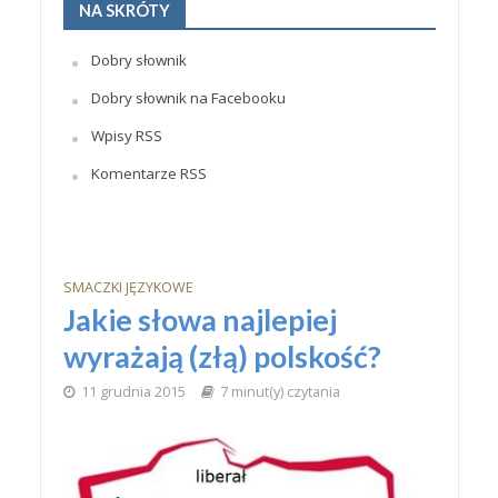
NA SKRÓTY
Dobry słownik
Dobry słownik na Facebooku
Wpisy RSS
Komentarze RSS
SMACZKI JĘZYKOWE
Jakie słowa najlepiej
wyrażają (złą) polskość?
11 grudnia 2015
7 minut(y) czytania