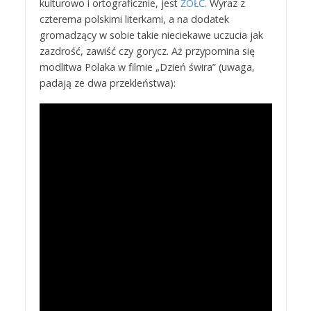
kulturowo i ortograficznie, jest
ŻÓŁĆ
. Wyraz z
czterema polskimi literkami, a na dodatek
gromadzący w sobie takie nieciekawe uczucia jak
zazdrość, zawiść czy gorycz. Aż przypomina się
modlitwa Polaka w filmie „Dzień świra” (uwaga,
padają ze dwa przekleństwa):