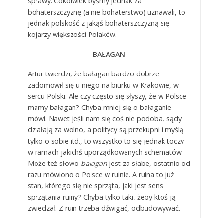
sprawy. Cokolwiek byśmy jednak za
bohaterszczyznę (a nie bohaterstwo) uznawali, to
jednak polskość z jakąś bohaterszczyzną się
kojarzy większości Polaków.
BAŁAGAN
Artur twierdzi, że bałagan bardzo dobrze
zadomowił się u niego na biurku w Krakowie, w
sercu Polski. Ale czy często się słyszy, że w Polsce
mamy bałagan? Chyba mniej się o bałaganie
mówi. Nawet jeśli nam się coś nie podoba, sądy
działają za wolno, a politycy są przekupni i myślą
tylko o sobie itd., to wszystko to się jednak toczy
w ramach jakichś uporządkowanych schematów.
Może też słowo
bałagan
jest za słabe, ostatnio od
razu mówiono o Polsce w ruinie. A ruina to już
stan, którego się nie sprząta, jaki jest sens
sprzątania ruiny? Chyba tylko taki, żeby ktoś ją
zwiedzał. Z ruin trzeba dźwigać, odbudowywać.