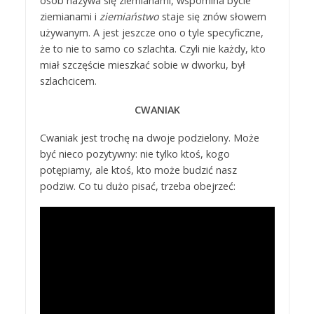
osób nazywa się ziemianami, wspomina bycie
ziemianami i
ziemiaństwo
staje się znów słowem
używanym. A jest jeszcze ono o tyle specyficzne,
że to nie to samo co szlachta. Czyli nie każdy, kto
miał szczęście mieszkać sobie w dworku, był
szlachcicem.
CWANIAK
Cwaniak jest trochę na dwoje podzielony. Może
być nieco pozytywny: nie tylko ktoś, kogo
potępiamy, ale ktoś, kto może budzić nasz
podziw. Co tu dużo pisać, trzeba obejrzeć: