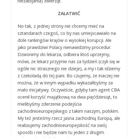
niezabijania) zwierząt.
ZAŁATWIĆ
No tak, z jednej strony nie chcemy mieć na
sztandarach czegoś, co by nas umiejscawiało na
dole rankingów krajów o wysokiej korupcji. Ale
jako prawdziwi Polacy nienawidzimy procedur.
Dzwonimy do lekarza, odbiera ktoś uprzejmy,
mówi, że lekarz przyjmie nas za tydzień (czyli się w
ogóle nic strasznego nie dzieje), a my i tak idziemy
z czekoladą do tej pani. Bo czujemy, że inaczej nie
można, że w innym wypadku wykazalibyśmy za
mało inicjatywy. Oczywiście, gdyby tam agent CBA
ocenił korzyść majątkową na dwa pięćdziesiąt, to
mielibyśmy zderzenie podejścia
zachodnioeuropejskiego z takim naszym, polskim.
My też jesteśmy rzecz jasna zachodnią Europą, ale
realizujemy zachodnioeuropejskość na swój
sposób i nie będzie nam tu jeden z drugim