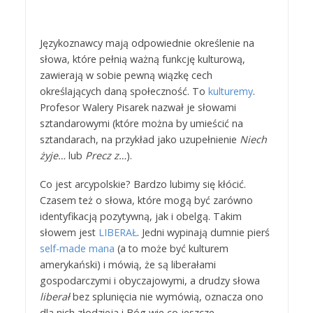
Językoznawcy mają odpowiednie określenie na
słowa, które pełnią ważną funkcję kulturową,
zawierają w sobie pewną wiązkę cech
określających daną społeczność. To
kulturemy
.
Profesor Walery Pisarek nazwał je słowami
sztandarowymi (które można by umieścić na
sztandarach, na przykład jako uzupełnienie
Niech
żyje…
lub
Precz z…
).
Co jest arcypolskie? Bardzo lubimy się kłócić.
Czasem też o słowa, które mogą być zarówno
identyfikacją pozytywną, jak i obelgą. Takim
słowem jest
LIBERAŁ
. Jedni wypinają dumnie pierś
self-made mana
(a to może być kulturem
amerykański) i mówią, że są liberałami
gospodarczymi i obyczajowymi, a drudzy słowa
liberał
bez splunięcia nie wymówią, oznacza ono
dla nich złodzieja i Bóg wie co jeszcze.