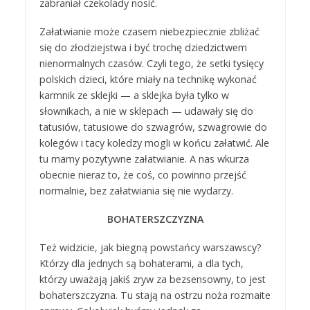
zabraniał czekolady nosić.
Załatwianie może czasem niebezpiecznie zbliżać
się do złodziejstwa i być trochę dziedzictwem
nienormalnych czasów. Czyli tego, że setki tysięcy
polskich dzieci, które miały na technikę wykonać
karmnik ze sklejki — a sklejka była tylko w
słownikach, a nie w sklepach — udawały się do
tatusiów, tatusiowe do szwagrów, szwagrowie do
kolegów i tacy koledzy mogli w końcu załatwić. Ale
tu mamy pozytywne załatwianie. A nas wkurza
obecnie nieraz to, że coś, co powinno przejść
normalnie, bez załatwiania się nie wydarzy.
BOHATERSZCZYZNA
Też widzicie, jak biegną powstańcy warszawscy?
Którzy dla jednych są bohaterami, a dla tych,
którzy uważają jakiś zryw za bezsensowny, to jest
bohaterszczyzna. Tu stają na ostrzu noża rozmaite