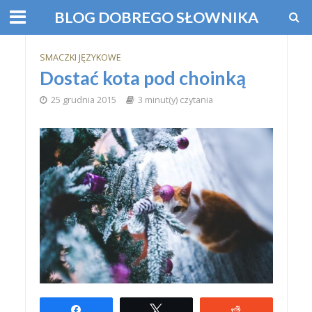
BLOG DOBREGO SŁOWNIKA
SMACZKI JĘZYKOWE
Dostać kota pod choinką
25 grudnia 2015
3 minut(y) czytania
Udostępnij
Tweetuj
Reddit