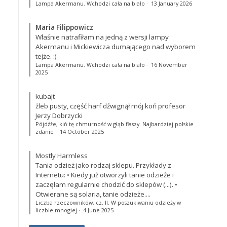
Lampa Akermanu. Wchodzi cała na biało
·
13 January 2026
Maria Filippowicz
Właśnie natrafiłam na jedną z wersji lampy
Akermanu i Mickiewicza dumającego nad wyborem
tejże. :)
Lampa Akermanu. Wchodzi cała na biało
·
16 November
2025
kubajt
żleb pusty, część harf dźwignął mój koń profesor
Jerzy Dobrzycki
Pójdźże, kiń tę chmurność w głąb flaszy. Najbardziej polskie
zdanie
·
14 October 2025
Mostly Harmless
Tania odzież jako rodzaj sklepu. Przykłady z
Internetu: • Kiedy już otworzyli tanie odzieże i
zaczęłam regularnie chodzić do sklepów (...). •
Otwierane są solaria, tanie odzieże....
Liczba rzeczowników, cz. II. W poszukiwaniu odzieży w
liczbie mnogiej
·
4 June 2025