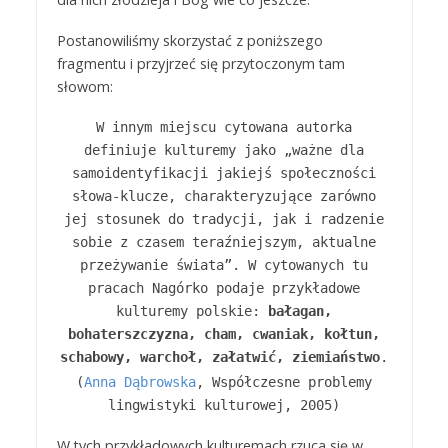
Postanowiliśmy skorzystać z poniższego
fragmentu i przyjrzeć się przytoczonym tam
słowom:
W innym miejscu cytowana autorka
definiuje kulturemy jako „ważne dla
samoidentyfikacji jakiejś społeczności
słowa-klucze, charakteryzujące zarówno
jej stosunek do tradycji, jak i radzenie
sobie z czasem teraźniejszym, aktualne
przeżywanie świata”. W cytowanych tu
pracach Nagórko podaje przykładowe
kulturemy polskie:
bałagan,
bohaterszczyzna, cham, cwaniak, kołtun,
schabowy, warchoł, załatwić, ziemiaństwo
.
(
Anna Dąbrowska
, Współczesne problemy
lingwistyki kulturowej, 2005)
W tych przykładowych kulturemach rzuca się w