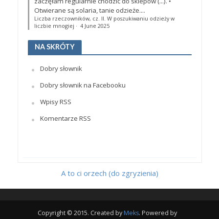
zaczęłam regularnie chodzić do sklepów (...). •
Otwierane są solaria, tanie odzieże....
Liczba rzeczowników, cz. II. W poszukiwaniu odzieży w
liczbie mnogiej
·
4 June 2025
NA SKRÓTY
Dobry słownik
Dobry słownik na Facebooku
Wpisy RSS
Komentarze RSS
A to ci orzech (do zgryzienia)
Copyright © 2015. Created by
Meks
. Powered by