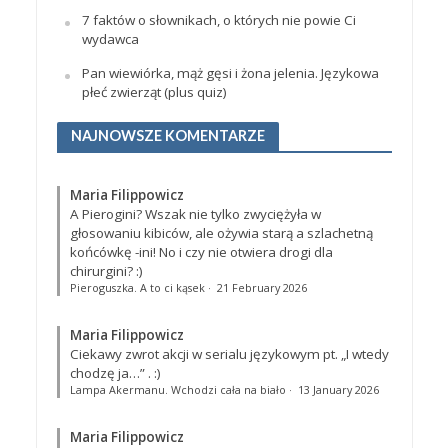
7 faktów o słownikach, o których nie powie Ci
wydawca
Pan wiewiórka, mąż gęsi i żona jelenia. Językowa
płeć zwierząt (plus quiz)
NAJNOWSZE KOMENTARZE
Maria Filippowicz
A Pierogini? Wszak nie tylko zwyciężyła w
głosowaniu kibiców, ale ożywia starą a szlachetną
końcówkę -ini! No i czy nie otwiera drogi dla
chirurgini? :)
Pieroguszka. A to ci kąsek
·
21 February 2026
Maria Filippowicz
Ciekawy zwrot akcji w serialu językowym pt. „I wtedy
chodzę ja…”
. :)
Lampa Akermanu. Wchodzi cała na biało
·
13 January 2026
Maria Filippowicz