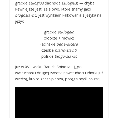
greckie
Eulogios
(łacińskie
Eulogius
) — chyba.
Pewniejsze jest, że słowo, które znamy jako
błogosławić
,
jest wynikiem kalkowania z języka na
język:
greckie
eu-logein
(dobrze + mówić)
łacińskie
bene-dicere
czeskie
blaho-slaviti
polskie
błogo-sławić
Już w XVII wieku Baruch Spinoza… [„po
wysłuchaniu drugiej zwrotki nawet idioci i idiotki już
wiedzą, kto to zacz Spinoza, potęga myśli co za”]