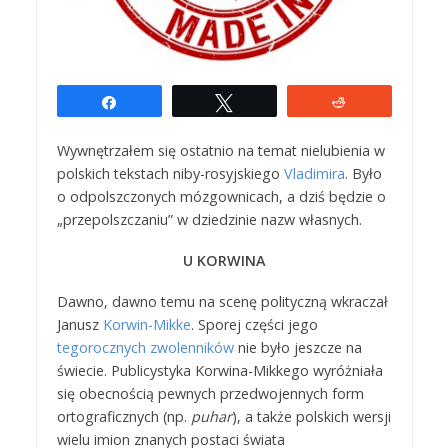
Udostępnij
Tweetuj
Reddit
Wywnętrzałem się ostatnio na temat nielubienia w
polskich tekstach niby-rosyjskiego
Vladimira
. Było
o odpolszczonych mózgownicach, a dziś będzie o
„przepolszczaniu” w dziedzinie nazw własnych.
U KORWINA
Dawno, dawno temu na scenę polityczną wkraczał
Janusz
Korwin-Mikke
. Sporej części jego
tegorocznych zwolenników
nie było jeszcze na
świecie. Publicystyka Korwina-Mikkego wyróżniała
się obecnością pewnych przedwojennych form
ortograficznych (np.
puhar
), a także polskich wersji
wielu imion znanych postaci świata