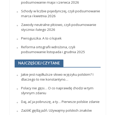
podsumowanie maja i czerwca 2026
Schody w liczbie pojedynczej, czyli podsumowanie
marca i kwietnia 2026
Zawody neutralne płciowo, czyli podsumowanie
stycznia i lutego 2026
Pieroguszka. A to ci kąsek
Reforma ortografii wdrożona, czyli
podsumowanie listopada i grudnia 2025
NAJCZĘŚCIEJ CZYTANE
Jakie jest najdłuższe słowo w języku polskim? I
dlaczego to nie konstantyno…
Polacy nie gęsi… O co naprawdę chodzi w tym
słynnym zdaniu
Daj, ać ja pobruszę, a ty… Pierwsze polskie zdanie
Zażółć gęślą jaźń. Używajmy polskich znaków