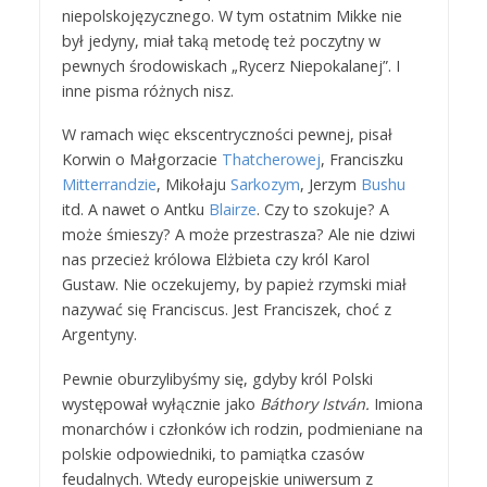
niepolskojęzycznego. W tym ostatnim Mikke nie
był jedyny, miał taką metodę też poczytny w
pewnych środowiskach „Rycerz Niepokalanej”. I
inne pisma różnych nisz.
W ramach więc ekscentryczności pewnej, pisał
Korwin o Małgorzacie
Thatcherowej
, Franciszku
Mitterrandzie
, Mikołaju
Sarkozym
, Jerzym
Bushu
itd. A nawet o Antku
Blairze
. Czy to szokuje? A
może śmieszy? A może przestrasza? Ale nie dziwi
nas przecież królowa Elżbieta czy król Karol
Gustaw. Nie oczekujemy, by papież rzymski miał
nazywać się Franciscus. Jest Franciszek, choć z
Argentyny.
Pewnie oburzylibyśmy się, gdyby król Polski
występował wyłącznie jako
Báthory István.
Imiona
monarchów i członków ich rodzin, podmieniane na
polskie odpowiedniki, to pamiątka czasów
feudalnych. Wtedy europejskie uniwersum z