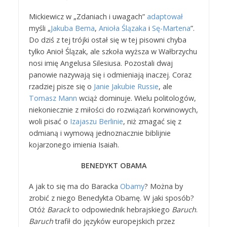
Mickiewicz w „Zdaniach i uwagach”
adaptował
myśli „
Jakuba Bema
,
Anioła Ślązaka
i
Sę-Martena
”.
Do dziś z tej trójki ostał się w tej pisowni chyba
tylko Anioł Ślązak, ale szkoła wyższa w Wałbrzychu
nosi imię Angelusa Silesiusa. Pozostali dwaj
panowie nazywają się i odmieniają inaczej. Coraz
rzadziej pisze się o
Janie Jakubie Russie
, ale
Tomasz Mann
wciąż dominuje. Wielu politologów,
niekoniecznie z miłości do rozwiązań korwinowych,
woli pisać o
Izajaszu Berlinie
, niż zmagać się z
odmianą i wymową jednoznacznie biblijnie
kojarzonego imienia Isaiah.
BENEDYKT OBAMA
A jak to się ma do Baracka
Obamy
? Można by
zrobić z niego Benedykta Obamę. W jaki sposób?
Otóż
Barack
to odpowiednik hebrajskiego
Baruch
.
Baruch
trafił do języków europejskich przez