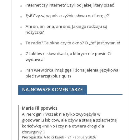
Internet czy internet? Czyli od jakiej litery pisać
Ęsi! Czy są w polszczyźnie słowa na literę ę?
Ani on, ani ona, ani ono. Jakiego rodzaju są
nożyczki?
Te radio? Te okno czy to okno? O „to” jest pytanie!
7 faktów o słownikach, o których nie powie Ci
wydawca
Pan wiewiórka, mąż gęsi i żona jelenia. Językowa
płeć zwierząt (plus quiz)
NAJNOWSZE KOMENTARZE
Maria Filippowicz
A Pierogini? Wszak nie tylko zwyciężyła w
głosowaniu kibiców, ale ożywia starą a szlachetną
końcówkę -ini! No i czy nie otwiera drogi dla
chirurgini? :)
Pieroguszka. A to ci kąsek
·
21 February 2026