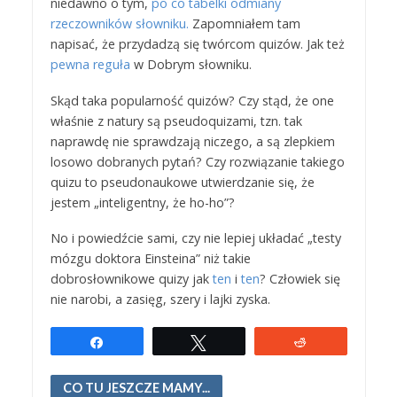
niedawno o tym,
po co tabelki odmiany
rzeczowników słowniku.
Zapomniałem tam
napisać, że przydadzą się twórcom quizów. Jak też
pewna reguła
w Dobrym słowniku.
Skąd taka popularność quizów? Czy stąd, że one
właśnie z natury są pseudoquizami, tzn. tak
naprawdę nie sprawdzają niczego, a są zlepkiem
losowo dobranych pytań? Czy rozwiązanie takiego
quizu to pseudonaukowe utwierdzanie się, że
jestem „inteligentny, że ho-ho”?
No i powiedźcie sami, czy nie lepiej układać „testy
mózgu doktora Einsteina” niż takie
dobrosłownikowe quizy jak
ten
i
ten
? Człowiek się
nie narobi, a zasięg, szery i lajki zyska.
Udostępnij
Tweetuj
Reddit
CO TU JESZCZE MAMY...