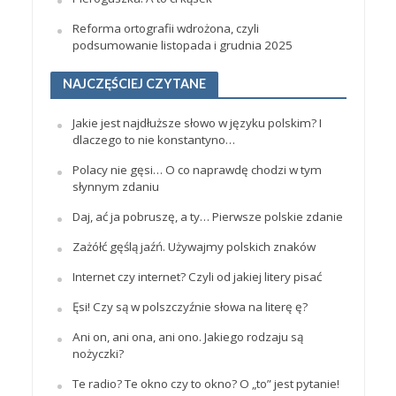
Reforma ortografii wdrożona, czyli
podsumowanie listopada i grudnia 2025
NAJCZĘŚCIEJ CZYTANE
Jakie jest najdłuższe słowo w języku polskim? I
dlaczego to nie konstantyno…
Polacy nie gęsi… O co naprawdę chodzi w tym
słynnym zdaniu
Daj, ać ja pobruszę, a ty… Pierwsze polskie zdanie
Zażółć gęślą jaźń. Używajmy polskich znaków
Internet czy internet? Czyli od jakiej litery pisać
Ęsi! Czy są w polszczyźnie słowa na literę ę?
Ani on, ani ona, ani ono. Jakiego rodzaju są
nożyczki?
Te radio? Te okno czy to okno? O „to” jest pytanie!