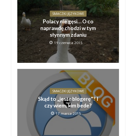
SMACZKI JĘZYKOWE
Polacy nie gęsi… O co
naprawdę chodzi w tym
słynnym zdaniu
19 czerwca 2015
SMACZKI JĘZYKOWE
Skąd to „jestę blogerę”? I
czy wiem, kim bede?
17 marca 2015