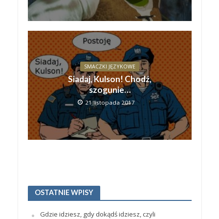
SMACZKI JĘZYKOWE
Siadaj, Kulson! Chodź,
szogunie…
21 listopada 2017
OSTATNIE WPISY
Gdzie idziesz, gdy dokądś idziesz, czyli