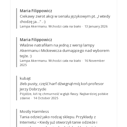
Maria Filippowicz
Ciekawy zwrot akcji w serialu językowym pt. „I wtedy
chodzę ja…”
. :)
Lampa Akermanu. Wchodzi cała na biało
·
13 January 2026
Maria Filippowicz
Właśnie natrafiłam na jedną z wersji lampy
Akermanu i Mickiewicza dumającego nad wyborem
tejże. :)
Lampa Akermanu. Wchodzi cała na biało
·
16 November
2025
kubajt
żleb pusty, część harf dźwignął mój koń profesor
Jerzy Dobrzycki
Pójdźże, kiń tę chmurność w głąb flaszy. Najbardziej polskie
zdanie
·
14 October 2025
Mostly Harmless
Tania odzież jako rodzaj sklepu. Przykłady z
Internetu: • Kiedy już otworzyli tanie odzieże i