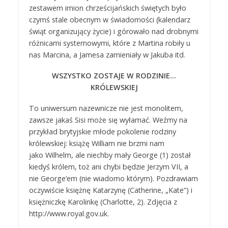
zestawem imion chrześcijańskich świętych było
czymś stale obecnym w świadomości (kalendarz
świąt organizujący życie) i górowało nad drobnymi
różnicami systemowymi, które z Martina robiły u
nas Marcina, a Jamesa zamieniały w Jakuba itd.
WSZYSTKO ZOSTAJE W RODZINIE…
KRÓLEWSKIEJ
To uniwersum nazewnicze nie jest monolitem,
zawsze jakaś Sisi może się wyłamać. Weźmy na
przykład brytyjskie młode pokolenie rodziny
królewskiej: książę William nie brzmi nam
jako Wilhelm, ale niechby mały George (1) został
kiedyś królem, toż ani chybi będzie Jerzym VII, a
nie George’em (nie wiadomo którym). Pozdrawiam
oczywiście księżnę Katarzynę (Catherine, „Kate”) i
księżniczkę Karolinkę (Charlotte, 2). Zdjęcia z
http://www.royal.gov.uk.