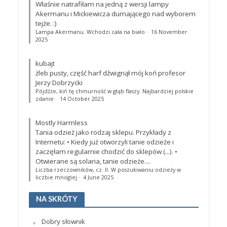
Właśnie natrafiłam na jedną z wersji lampy
Akermanu i Mickiewicza dumającego nad wyborem
tejże. :)
Lampa Akermanu. Wchodzi cała na biało
·
16 November
2025
kubajt
żleb pusty, część harf dźwignął mój koń profesor
Jerzy Dobrzycki
Pójdźże, kiń tę chmurność w głąb flaszy. Najbardziej polskie
zdanie
·
14 October 2025
Mostly Harmless
Tania odzież jako rodzaj sklepu. Przykłady z
Internetu: • Kiedy już otworzyli tanie odzieże i
zaczęłam regularnie chodzić do sklepów (...). •
Otwierane są solaria, tanie odzieże....
Liczba rzeczowników, cz. II. W poszukiwaniu odzieży w
liczbie mnogiej
·
4 June 2025
NA SKRÓTY
Dobry słownik