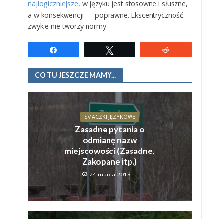
najlogiczniejsze
, w języku jest stosowne i słuszne,
a w konsekwencji — poprawne. Ekscentryczność
zwykle nie tworzy normy.
Udostępnij
Tweetuj
Reddit
CO TU JESZCZE MAMY...
SMACZKI JĘZYKOWE
Zasadne pytania o
odmianę nazw
miejscowości (Zasadne,
Zakopane itp.)
24 marca 2015